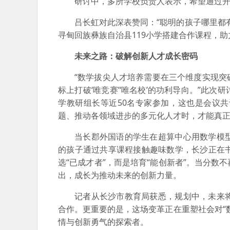
研讨中，多所学校负责人表示，希望通过
吕长虹对此深表赞同：“聪明的孩子哪里都
寻甸回族彝族自治县119小学搭建合作课程，
未来之路：破解创新人才成长密码
“数学拔尖人才培养需要在三个维度实现
标上打破‘唯竞赛’‘唯名校’的功利导向。”此
学教研组长等近50名专家参加，这也是会议
题、推动各领域进步的多元化人才时，才能真
当长郡外国语的学生在超算中心用数学模
的孩子通过共享课程接触趣味数学，长沙正在
选“已成才者”，而是培育“能创新者”。当分
出，成长为推动未来的创新力量。
记者从长沙市教育局获悉，规划中，未来
合作。更重要的是，这场变革正在重塑社会对“
情与创新勇气的探索者。