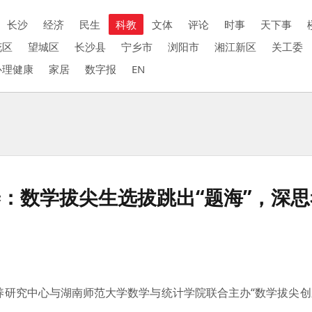
长沙
经济
民生
科教
文体
评论
时事
天下事
花区
望城区
长沙县
宁乡市
浏阳市
湘江新区
关工委
心理健康
家居
数字报
EN
：数学拔尖生选拔跳出“题海”，深思