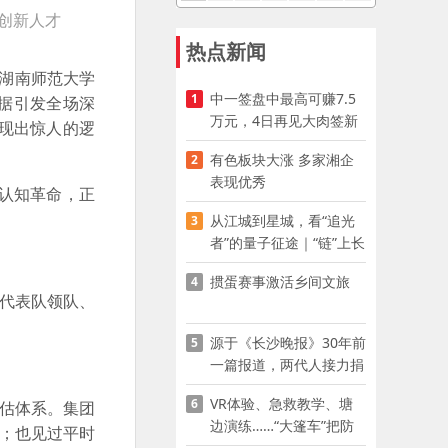
创新人才
热点新闻
湖南师范大学
中一签盘中最高可赚7.5
1
据引发全场深
万元，4日再见大肉签新
现出惊人的逻
股
有色板块大涨 多家湘企
2
表现优秀
认知革命，正
从江城到星城，看“追光
3
者”的量子征途｜“链”上长
沙 “才”够硬核
掼蛋赛事激活乡间文旅
4
学代表队领队、
源于《长沙晚报》30年前
5
一篇报道，两代人接力捐
资助学
VR体验、急救教学、塘
6
评估体系。集团
边演练……“大篷车”把防
策；也见过平时
溺水课堂搬到乡村青少年