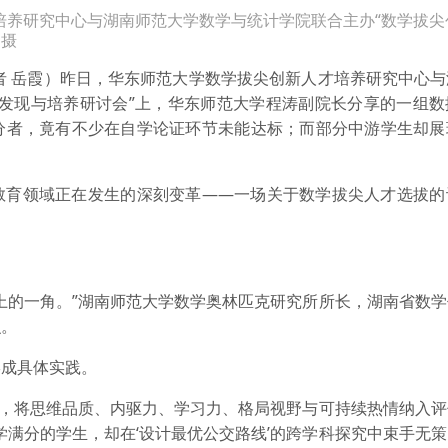
才培养研究中心与湖南师范大学数学与统计学院联合主办“数学拔尖
 摄
者 岳霞）
昨日，华东师范大学数学拔尖创新人才培养研究中心与
才发现与培养研讨会”上，华东师范大学程涛副院长分享的一组数
分者，竟有不少在自学论证环节未能达标；而部分中游学生却展
教育领域正在发生的深刻变革——一场关于数学拔尖人才选拔的
上的一角。”湖南师范大学数学奥林匹克研究所所长，湖南省数
识。
形成具体实践。
型，将思维品质、内驱力、学习力、格局视野与可持续热情纳入
学满分的学生，却在‘设计最优公交路线’的跨学科探究中束手无