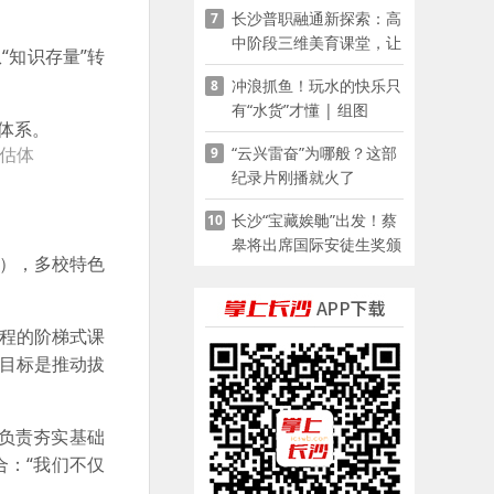
长沙普职融通新探索：高
7
家门口
中阶段三维美育课堂，让
“知识存量”转
少年向美而生
冲浪抓鱼！玩水的快乐只
8
有“水货”才懂 | 组图
“云兴雷奋”为哪般？这部
估体
9
纪录片刚播就火了
长沙“宝藏娭毑”出发！蔡
10
皋将出席国际安徒生奖颁
级），多校特色
奖典礼并领奖
课程的阶梯式课
，目标是推动拔
负责夯实基础
合：“我们不仅