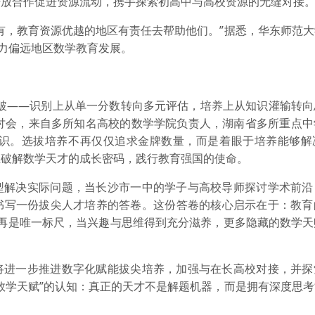
开放合作促进资源流动，携手探索初高中与高校资源的无缝对接
有，教育资源优越的地区有责任去帮助他们。”据悉，华东师范
助力偏远地区数学教育发展。
突破——识别上从单一分数转向多元评估，培养上从知识灌输转向
次研讨会，来自多所知名高校的数学学院负责人，湖南省多所重点
共识。选拔培养不再仅仅追求金牌数量，而是着眼于培养能够解
正破解数学天才的成长密码，践行教育强国的使命。
型解决实际问题，当长沙市一中的学子与高校导师探讨学术前沿
书写一份拔尖人才培养的答卷。这份答卷的核心启示在于：教育
数不再是唯一标尺，当兴趣与思维得到充分滋养，更多隐藏的数学
将进一步推进数字化赋能拔尖培养，加强与在长高校对接，并探
数学天赋”的认知：真正的天才不是解题机器，而是拥有深度思