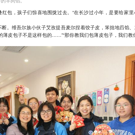
备的羊肉馅。
红包，孩子们惊喜地围拢过去。“在长沙过小年，是要给家里
断。维吾尔族小伙子艾孜提吾麦尔捏着饺子皮，笨拙地舀馅、
的薄皮包子不是这样包的……”“那你教我们包薄皮包子，我们教