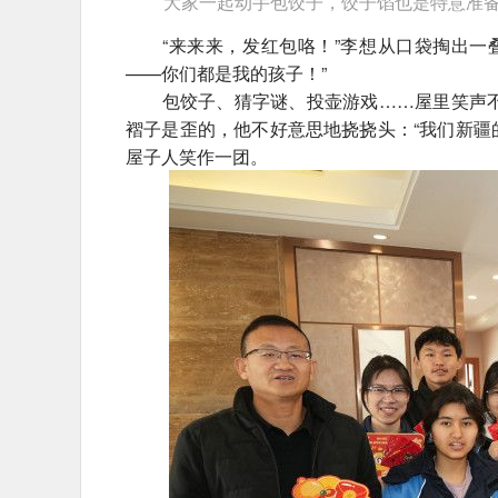
大家一起动手包饺子，饺子馅也是特意准
“来来来，发红包咯！”李想从口袋掏出一叠
——你们都是我的孩子！”
包饺子、猜字谜、投壶游戏……屋里笑声不
褶子是歪的，他不好意思地挠挠头：“我们新疆
屋子人笑作一团。