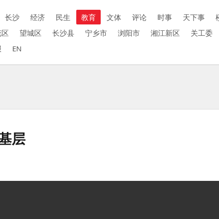
长沙
经济
民生
教育
文体
评论
时事
天下事
花区
望城区
长沙县
宁乡市
浏阳市
湘江新区
关工委
报
EN
走基层