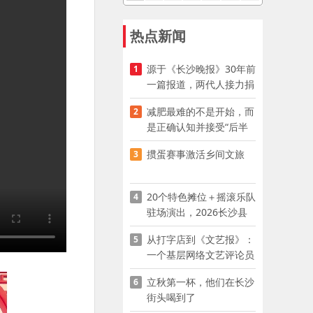
热点新闻
源于《长沙晚报》30年前
1
一篇报道，两代人接力捐
资助学
减肥最难的不是开始，而
2
是正确认知并接受“后半
程”
掼蛋赛事激活乡间文旅
3
20个特色摊位＋摇滚乐队
4
驻场演出，2026长沙县
夜市嘉年华启幕
从打字店到《文艺报》：
5
一个基层网络文艺评论员
的突围
立秋第一杯，他们在长沙
6
街头喝到了