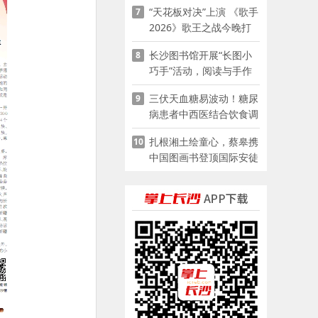
“天花板对决”上演 《歌手
7
2026》歌王之战今晚打
响
长沙图书馆开展“长图小
8
巧手”活动，阅读与手作
赋能少儿暑期成长
三伏天血糖易波动！糖尿
9
病患者中西医结合饮食调
养指南
扎根湘土绘童心，蔡皋携
10
中国图画书登顶国际安徒
生奖