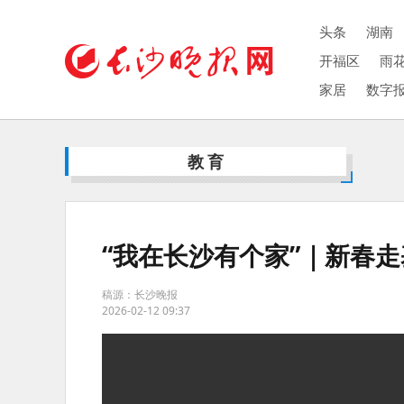
头条
湖南
开福区
雨
家居
数字
教育
“我在长沙有个家”｜新春
稿源：长沙晚报
2026-02-12 09:37