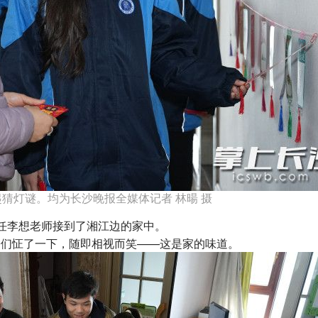
猜灯谜。均为长沙晚报全媒体记者 林暘 摄
李想老师接到了湘江边的家中。
们怔了一下，随即相视而笑——这是家的味道。