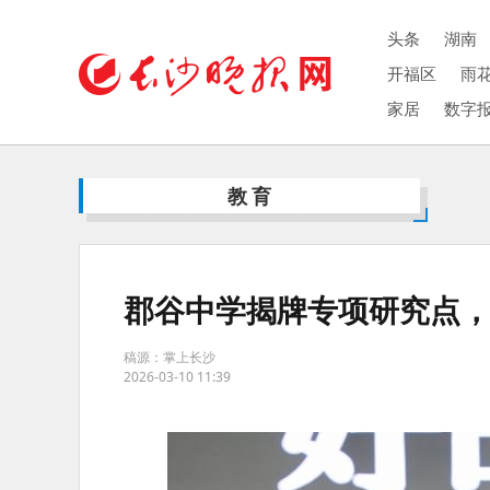
头条
湖南
开福区
雨
家居
数字
教育
郡谷中学揭牌专项研究点
稿源：掌上长沙
2026-03-10 11:39