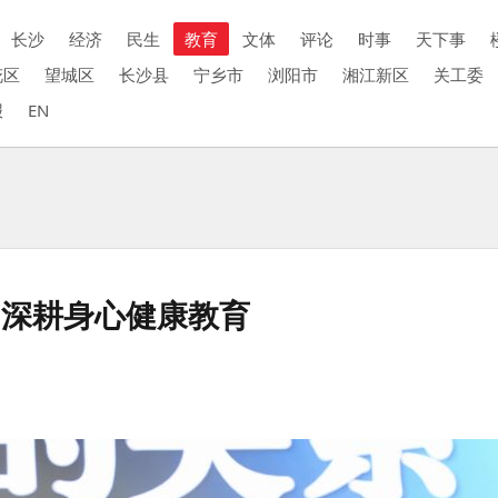
长沙
经济
民生
教育
文体
评论
时事
天下事
花区
望城区
长沙县
宁乡市
浏阳市
湘江新区
关工委
报
EN
，深耕身心健康教育