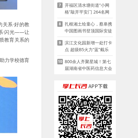
开福区清水塘街道“小网
7
格”敲开平安门 264名网
格员扫楼“错峰问安”
扎根湘土绘童心，蔡皋携
的关系·好的教
8
中国图画书登顶国际安徒
系·闪光——让
生奖
优质教育关系的
滨江文化园新增一处打卡
9
点 超级B5火力“蓝”截乐
园登陆长沙
，助力学校德育
800余人齐聚星城！第七
10
届湖南省中医药信息大会
开幕，AI正在“读懂”古老
中医