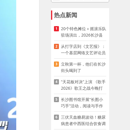
热点新闻
20个特色摊位＋摇滚乐队
1
驻场演出，2026长沙县
夜市嘉年华启幕
从打字店到《文艺报》：
2
一个基层网络文艺评论员
的突围
立秋第一杯，他们在长沙
3
街头喝到了
“天花板对决”上演 《歌手
4
2026》歌王之战今晚打
响
长沙图书馆开展“长图小
5
巧手”活动，阅读与手作
赋能少儿暑期成长
三伏天血糖易波动！糖尿
6
病患者中西医结合饮食调
养指南