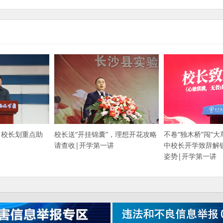
，校长划重点助
校长送“开挂锦囊”，理想开花攻略
不卷“独木桥”闯“大
请查收|开学第一讲
中校长开学致辞解
姿势|开学第一讲