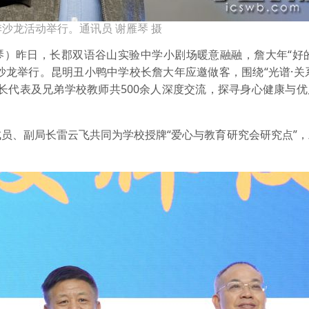
沙龙活动举行。通讯员 谢雁琴 摄
琴）昨日，长郡双语谷山实验中学小剧场暖意融融，詹大年“好
沙龙举行。昆明丑小鸭中学校长詹大年应邀做客，围绕“光谱·关
长代表及兄弟学校教师共500余人深度交流，探寻身心健康与
员、副局长雷云飞共同为学校授牌“爱心与教育研究会研究点”