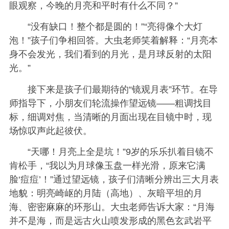
眼观察，今晚的月亮和平时有什么不同？”
“没有缺口！整个都是圆的！”“亮得像个大灯
泡！”孩子们争相回答。大虫老师笑着解释：“月亮本
身不会发光，我们看到的月光，是月球反射的太阳
光。”
接下来是孩子们最期待的“镜观月表”环节。在导
师指导下，小朋友们轮流操作望远镜——粗调找目
标，细调对焦，当清晰的月面出现在目镜中时，现
场惊叹声此起彼伏。
“天哪！月亮上全是坑！”9岁的乐乐扒着目镜不
肯松手，“我以为月球像玉盘一样光滑，原来它满
脸‘痘痘’！”通过望远镜，孩子们清晰分辨出三大月表
地貌：明亮崎岖的月陆（高地）、灰暗平坦的月
海、密密麻麻的环形山。大虫老师告诉大家：“月海
并不是海，而是远古火山喷发形成的黑色玄武岩平