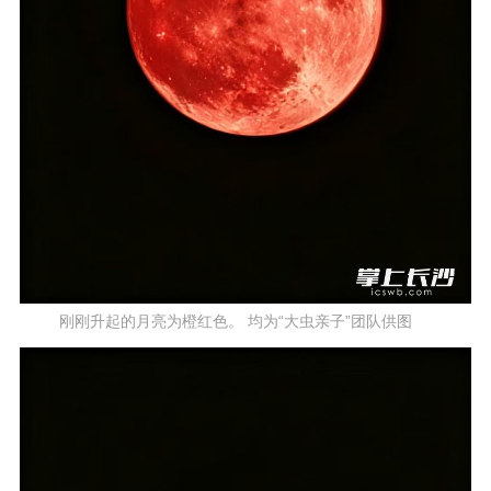
刚刚升起的月亮为橙红色。 均为“大虫亲子”团队供图