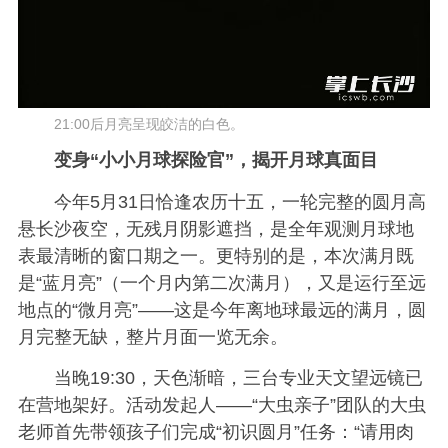
21:00后月亮呈现皎洁的白色。
变身“小小月球探险官”，揭开月球真面目
今年5月31日恰逢农历十五，一轮完整的圆月高
悬长沙夜空，无残月阴影遮挡，是全年观测月球地
表最清晰的窗口期之一。更特别的是，本次满月既
是“蓝月亮”（一个月内第二次满月），又是运行至远
地点的“微月亮”——这是今年离地球最远的满月，圆
月完整无缺，整片月面一览无余。
当晚19:30，天色渐暗，三台专业天文望远镜已
在营地架好。活动发起人——“大虫亲子”团队的大虫
老师首先带领孩子们完成“初识圆月”任务：“请用肉