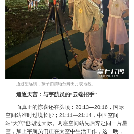
通过望远镜，孩子们清晰分辨出月表地貌。
追逐天宫：与宇航员的“云端招手”
而真正的惊喜还在头顶：20:13—20:16，国际
空间站准时过境长沙；21:11—21:14，中国空间
站“天宫”也划过天际。两座空间站先后奔赴同一片星
空，加上宇航员们正在太空中生活工作，这一晚，