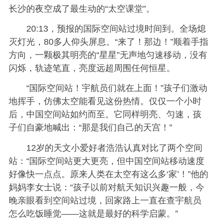
长沙的夜空成了最生动的“太空课堂”。
20:13，预报的国际空间站过境时间到。全场熄
灭灯光，80多人仰头屏息。“来了！那边！”顺着手指
方向，一颗极其明亮的“星星”无声地匀速移动，没有
闪烁，轨迹笔直，亮度远超周围任何恒星。
“国际空间站！宇航员们就在上面！”孩子们激动
地挥手，仿佛太空能看见这份热情。仅仅一个小时
后，中国空间站如约而至。它同样明亮、匀速，孩
子们自豪地喊出：“那是我们自己的天宫！”
12岁的天文小爱好者浩浩认真对比了两个空间
站：“国际空间站更大更亮，但中国空间站移动速度
好像快一点点。原来人类在太空有这么多‘家’！”他的
妈妈李女士说：“孩子以前对航天知识兴趣一般，今
晚亲眼看到空间站过境，回家路上一直在查宇航员
怎么吃饭睡觉——这就是最好的科学启蒙。”