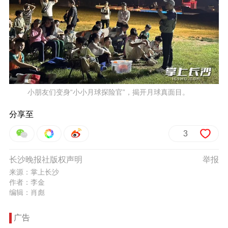
小朋友们变身“小小月球探险官”，揭开月球真面目。
分享至
3
长沙晚报社版权声明
举报
来源：掌上长沙
作者：李金
编辑：肖彪
广告