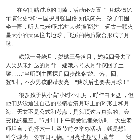
在空间站过境的间隙，活动还设置了“月球45亿
年演化史”和“中国探月强国路”知识闯关。孩子们围
坐一圈，听大虫老师讲述“大碰撞假说”：远古一颗火
星大小的天体撞击地球，飞溅的物质聚合形成了月
球。
“嫦娥一号绕月，嫦娥三号落月，嫦娥四号去了
人类从未到达的月背，嫦娥六号从月背挖回了土
壤……”当听到中国探月四步战略“绕、落、回、
登”时，不少男孩眼睛发亮：“我以后也要去月球！”
“很多孩子从小背‘小时不识月，呼作白玉盘’，但
他们从没通过自己的眼睛看清月球上的环形山和月
海。天文不是公式和考点，是头顶这片真实的、会
变化的星空。”6月1日下午接受记者采访时，大虫老
师坦言，选择六一儿童节前夕举办活动，就是想让
科学成为一份节日礼物。“月亮也想过儿童节——我