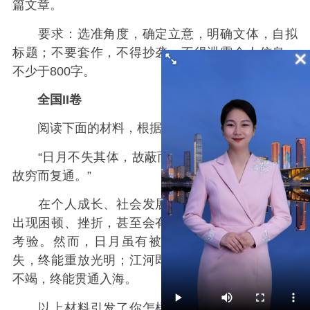
篇文章。
要求：选准角度，确定立意，明确文体，自拟
标题；不要套作，不得抄袭；不得泄露个人信息；
不少于800字。
全国II卷
阅读下面的材料，根据要求写作。（60分）
“日月不失其体，故蔽而复明；江汉不失其源，
故穷而复通。”
在个人成长、社会发展乃至文明演进中，总会
出现困顿、挫折，甚至会有风高浪急、惊涛骇浪的
考验。然而，日月虽有被遮蔽之时，只要本体未
失，终能重放光明；江河即使遭遇险阻，只要源头
不竭，终能贯通入海。
以上材料引发了你怎样的联想和思考？请写一