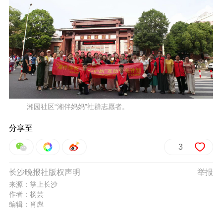
湘园社区“湘伴妈妈”社群志愿者。
分享至
3
长沙晚报社版权声明
举报
来源：掌上长沙
作者：杨芸
编辑：肖彪