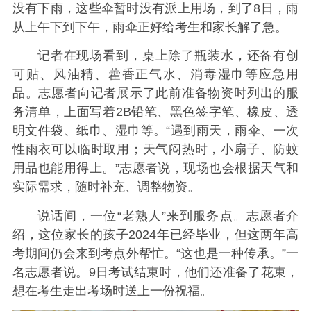
没有下雨，这些伞暂时没有派上用场，到了8日，雨
从上午下到下午，雨伞正好给考生和家长解了急。
记者在现场看到，桌上除了瓶装水，还备有创
可贴、风油精、藿香正气水、消毒湿巾等应急用
品。志愿者向记者展示了此前准备物资时列出的服
务清单，上面写着2B铅笔、黑色签字笔、橡皮、透
明文件袋、纸巾、湿巾等。“遇到雨天，雨伞、一次
性雨衣可以临时取用；天气闷热时，小扇子、防蚊
用品也能用得上。”志愿者说，现场也会根据天气和
实际需求，随时补充、调整物资。
说话间，一位“老熟人”来到服务点。志愿者介
绍，这位家长的孩子2024年已经毕业，但这两年高
考期间仍会来到考点外帮忙。“这也是一种传承。”一
名志愿者说
。9日考试结束时，他们还准备了花束，
想在考生走出考场时送上一份祝福。