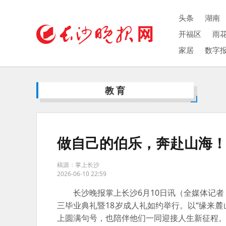
头条
湖南
开福区
雨
家居
数字
教育
做自己的伯乐，奔赴山海
稿源：掌上长沙
2026-06-10 22:59
长沙晚报掌上长沙6月10日讯（全媒体记者 张
三毕业典礼暨18岁成人礼如约举行。以“缘来麓
上圆满句号，也陪伴他们一同迎接人生新征程