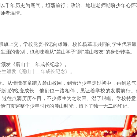
子以千年历史为底气，坦荡前行；政治、地理老师期盼少年心怀
的师者温情。
、班旗上交，学校党委书记向雄海、校长杨革非共同向学生代表颁
涯的告别，也意味着从“麓山学子”到“麓山校友”的身份转换。
业生颁发《麓山十二年成长纪念》。
舞台。从懵懂孩童踏入麓山校园，到青涩少年走过初中，再到意气
他们的蜕变成长，他们也一路相伴，见证着学校的发展前行。
，过往点滴历历在目，不少师生为之动容、湿了眼眶。学校特意
为他们贯穿整个少年时代的麓山时光，留下了独一无二的印记。