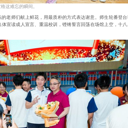
定格这难忘的瞬间。
耘的老师们献上鲜花，用最质朴的方式表达谢意。师生轮番登台
集体宣读成人宣言、重温校训，铿锵誓言回荡在场馆上空，十八