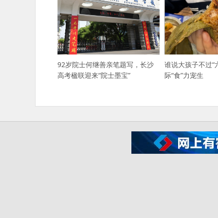
92岁院士何继善亲笔题写，长沙
谁说大孩子不过“
高考楹联迎来“院士墨宝”
际“食”力宠生