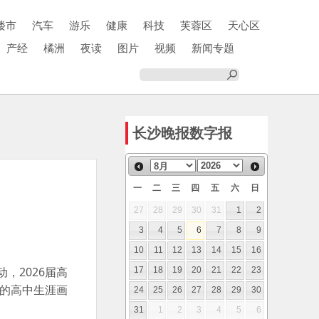
楼市
汽车
游乐
健康
科技
芙蓉区
天心区
产经
橘洲
夜读
图片
视频
新闻专题
长沙晚报数字报
一
二
三
四
五
六
日
27
28
29
30
31
1
2
3
4
5
6
7
8
9
10
11
12
13
14
15
16
，2026届高
17
18
19
20
21
22
23
子的高中生涯画
24
25
26
27
28
29
30
31
1
2
3
4
5
6