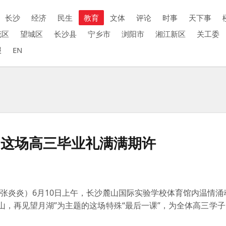
长沙
经济
民生
教育
文体
评论
时事
天下事
花区
望城区
长沙县
宁乡市
浏阳市
湘江新区
关工委
报
EN
！这场高三毕业礼满满期许
炎炎）6月10日上午，长沙麓山国际实验学校体育馆内温情涌动
山，再见望月湖”为主题的这场特殊“最后一课”，为全体高三学
。