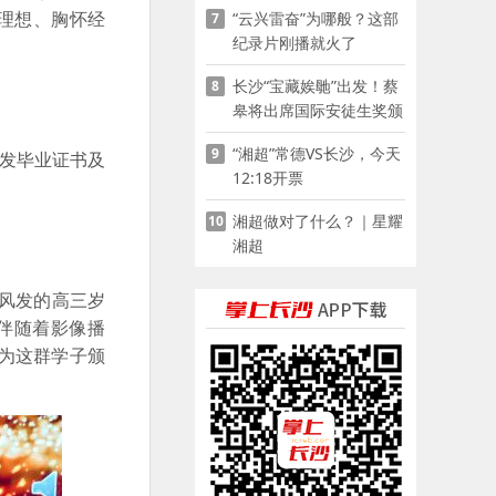
理想、胸怀经
“云兴雷奋”为哪般？这部
7
家门口
纪录片刚播就火了
长沙“宝藏娭毑”出发！蔡
8
皋将出席国际安徒生奖颁
奖典礼并领奖
“湘超”常德VS长沙，今天
9
发毕业证书及
12:18开票
湘超做对了什么？｜星耀
10
湘超
风发的高三岁
伴随着影像播
为这群学子颁