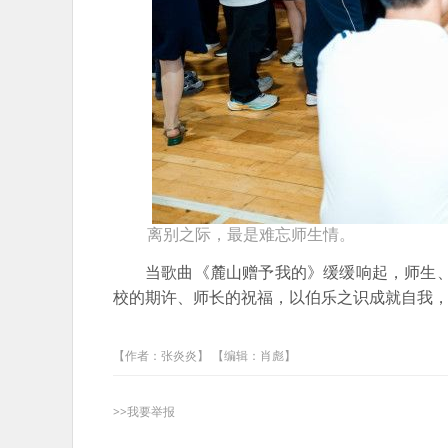
离别之际，最是难忘师生情。
当歌曲《麓山赠予我的》缓缓响起，师生、
校的期许、师长的祝福，以伯乐之识成就自我
【作者：张炎炎】 【编辑：肖彪】
>>我要举报