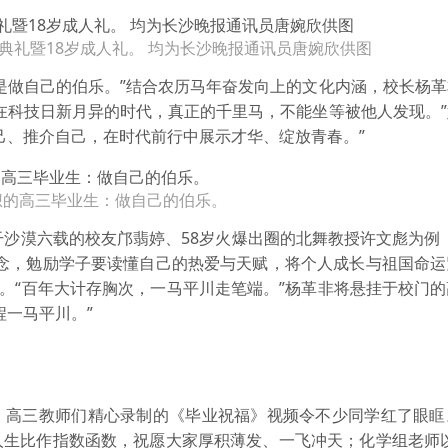
典礼暨18岁成人礼。 均为长沙晚报通讯员唐婉欣供图
是做自己的伯乐。”结合农历马年奋发向上的文化内涵，校长杨
在科技日新月异的时代，真正的千里马，不能坐等被他人发现。
己、推介自己，在时代前行中展示才华、绽放青春。”
想的高三毕业生：做自己的伯乐。
干沙漠六载的校友邝翡婷、58岁火爆出圈的北舞教授许文彪为例
理念，勉励学子要读懂自己的热爱与天赋，将个人成长与祖国命运
”。“百年大计存胸次，一马平川走笔端。”杨革非将悬挂于校门
程一马平川。”
。
。高三教师们精心录制的《毕业祝福》视频令不少同学红了眼眶
人生比作指数函数，祝愿大家厚积薄发、一飞冲天；化学组老师以