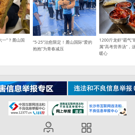
六一”？麓山国
1200斤龙虾“霸气
“5·25”治愈限定！麓山国际“爱的
属“高考营养汤”，
抱抱”为青春减压
暖心