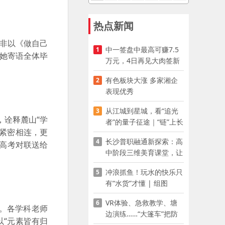
热点新闻
革非以《做自己
中一签盘中最高可赚7.5
1
”她寄语全体毕
万元，4日再见大肉签新
股
有色板块大涨 多家湘企
2
表现优秀
从江城到星城，看“追光
3
，诠释麓山“学
者”的量子征途｜“链”上长
紧密相连，更
沙 “才”够硬核
长沙普职融通新探索：高
4
的高考对联送给
中阶段三维美育课堂，让
少年向美而生
冲浪抓鱼！玩水的快乐只
5
有“水货”才懂 | 组图
VR体验、急救教学、塘
6
。各学科老师
边演练……“大篷车”把防
“元素皆有归
溺水课堂搬到乡村青少年