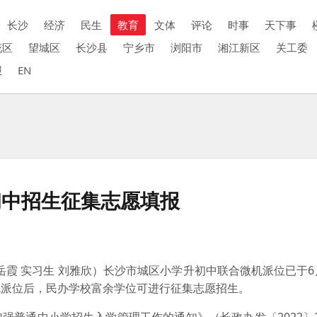
长沙
经济
民生
教育
文体
评论
时事
天下事
花区
望城区
长沙县
宁乡市
浏阳市
湘江新区
关工委
报
EN
初中招生征集志愿填报
霞 实习生 刘雅欣）长沙市城区小学升初中联合微机派位已于6
机派位后，民办学校富余学位可进行征集志愿招生。