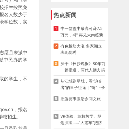
21号）和《关
学校招生按照免
热点新闻
报名人数少于
余学位数，实
中一签盘中最高可赚7.5
1
万元，4日再见大肉签新
股
有色板块大涨 多家湘企
2
办志愿且未派中
表现优秀
派中民办的学
源于《长沙晚报》30年前
3
一篇报道，两代人接力捐
资助学
取的学生，不
从江城到星城，看“追光
4
者”的量子征途｜“链”上长
沙 “才”够硬核
掼蛋赛事激活乡间文旅
5
u.gov.cn，报名
VR体验、急救教学、塘
学校招生。
6
边演练……“大篷车”把防
一旦录取就是
溺水课堂搬到乡村青少年