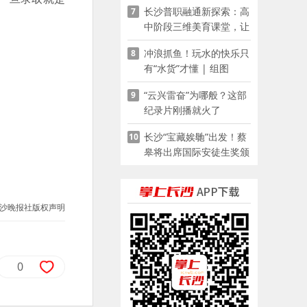
长沙普职融通新探索：高
7
家门口
中阶段三维美育课堂，让
少年向美而生
冲浪抓鱼！玩水的快乐只
8
有“水货”才懂 | 组图
“云兴雷奋”为哪般？这部
9
纪录片刚播就火了
长沙“宝藏娭毑”出发！蔡
10
皋将出席国际安徒生奖颁
奖典礼并领奖
沙晚报社版权声明
0