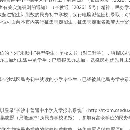
强普通中小学招生入学管理工作的通知》（长政办发〔2022〕
生有关实施细则的通知》（长教通〔2026〕5号）精神，民办
数超过招生计划数的民办初中学校，实行电脑派位随机录取；对
学位可面向本市内实行征集志愿招生，征集志愿报名数若大于富
派位的下列“未派中”类型学生：单校划片（对口升学），填报民
办志愿均未派中的学生；已填报民办志愿，选择民办优先且未
择长沙城区民办初中就读的小学毕业生（已经被其他民办学校录
可以登录
“长沙市普通中小学入学报名系统”
（http://rxbm.csed
集志愿（只能选择1所民办学校填报），参加有富余学位的民办
的学生均按民办学校的收费标准收费，征集志愿遵循自愿原则，