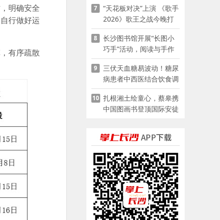
时，明确安全
“天花板对决”上演 《歌手
7
2026》歌王之战今晚打
，自行做好运
响
长沙图书馆开展“长图小
8
巧手”活动，阅读与手作
挥，有序疏散
赋能少儿暑期成长
三伏天血糖易波动！糖尿
9
病患者中西医结合饮食调
养指南
扎根湘土绘童心，蔡皋携
10
中国图画书登顶国际安徒
生奖