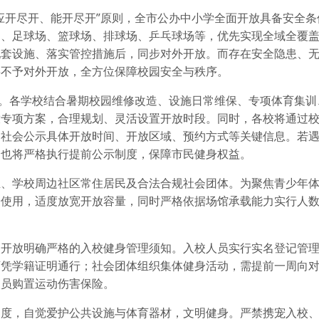
应开尽开、能开尽开”原则，全市公办中小学全面开放具备安全条
场、足球场、篮球场、排球场、乒乓球场等，优先实现全域全覆
配套设施、落实管控措施后，同步对外开放。而存在安全隐患、
将不予对外开放，全方位保障校园安全与秩序。
理。各学校结合暑期校园维修改造、设施日常维保、专项体育集训
放专项方案，合理规划、灵活设置开放时段。同时，各校将通过
向社会公示具体开放时间、开放区域、预约方式等关键信息。若
，也将严格执行提前公示制度，保障市民健身权益。
生、学校周边社区常住居民及合法合规社会团体。为聚焦青少年
身使用，适度放宽开放容量，同时严格依据场馆承载能力实行人
次开放明确严格的入校健身管理须知。入校人员实行实名登记管
可凭学籍证明通行；社会团体组织集体健身活动，需提前一周向
人员购置运动伤害保险。
制度，自觉爱护公共设施与体育器材，文明健身。严禁携宠入校