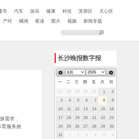
楼市
汽车
游乐
健康
科技
芙蓉区
天心区
产经
橘洲
夜读
图片
视频
新闻专题
长沙晚报数字报
一
二
三
四
五
六
日
27
28
29
30
31
1
2
3
4
5
6
7
8
9
10
11
12
13
14
15
16
健身需求，
17
18
19
20
21
22
23
体育服务效
24
25
26
27
28
29
30
31
1
2
3
4
5
6