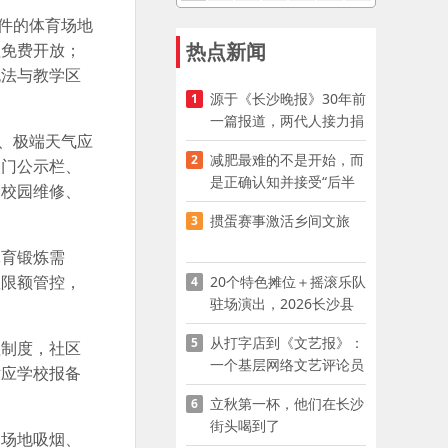
件的体育场地
热点新闻
盖免费开放；
无法与教学区
源于《长沙晚报》30年前
1
一篇报道，两代人接力捐
、极端天气应
资助学
减肥最难的不是开始，而
2
校门公示栏、
是正确认知并接受“后半
遇校园维修、
程”
掼蛋赛事激活乡间文旅
3
体育锻炼需
数限额管控，
20个特色摊位＋摇滚乐队
4
驻场演出，2026长沙县
夜市嘉年华启幕
从打字店到《文艺报》：
5
理制度，社区
一个基层网络文艺评论员
对应学校报备
的突围
立秋第一杯，他们在长沙
6
街头喝到了
、场地吸烟、