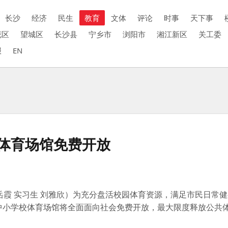
长沙
经济
民生
教育
文体
评论
时事
天下事
花区
望城区
长沙县
宁乡市
浏阳市
湘江新区
关工委
报
EN
校体育场馆免费开放
岳霞 实习生 刘雅欣）为充分盘活校园体育资源，满足市民日常
办中小学校体育场馆将全面面向社会免费开放，最大限度释放公共