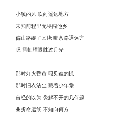
小镇的风 吹向遥远地方
未知前程里无畏闯他乡
偏山路绕了又绕 哪条路通远方
叹 霓虹耀眼胜过月光
那时灯火昏黄 照见谁的慌
那时旧衣沾尘 藏着少年犟
曾经的以为 像解不开的几何题
曲折命运线 不知向何方