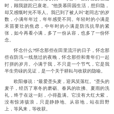
时，顾我蹉跎已衰老。”他羡慕田园生活，想归隐，
却又感慨时光不等人。我已到了被人叫“老同志”的岁
数，小满年年过，年年感受不同。年轻时的小满是
禾苗要壮的焦虑，中年时的小满是防汛抗旱的紧
张，如今再看小满，多了一份从容，也多了一份怀
念。
怀念什么?怀念那些在田里流汗的日子，怀念那
些在防汛一线熬过的夜晚，怀念那些和青年们一起
打拼的岁月。小满于我，不只是一个节气，它是我
半生劳碌的见证，是一个关于耕耘与收获的隐喻。
欧阳修说：“最爱垄头麦，迎风笑落红。”垄头的
麦子，经历了寒冬的磨砺、春风的吹拂、夏雨的洗
礼，终于在这一刻，小得盈满。它没有大红大紫，
没有惊涛骇浪，只是静静地、从容地，站在田野
上，等风来，等收获。