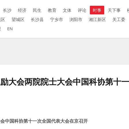
长沙
经济
民生
教育
文体
评论
时事
天下事
花区
望城区
长沙县
宁乡市
浏阳市
湘江新区
关工委
报
EN
奖励大会两院院士大会中国科协第十
大会中国科协第十一次全国代表大会在京召开