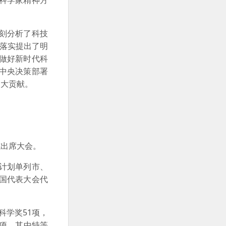
科学家精神方
刻分析了科技
的落实提出了明
做好新时代科
中央决策部署
更大贡献。
出席大会。
计划单列市、
国代表大会代
科学奖51项，
9项，其中特等