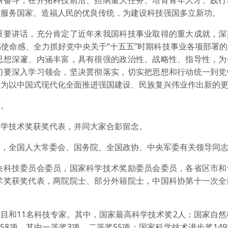
奋斗，在开拓科技前沿、担纲重大任务、培育青年人才、践行
扬服务国家、造福人民的优良传统，为建设科技强国多立新功。
要讲话，充分肯定了近年来我国科技事业取得的重大成就，深
使命感、全力抓好党中央关于“十五五”时期科技事业各项部署
思想深邃、内涵丰富，具有很强的政治性、战略性、指导性，为
们要深入学习领会，坚决贯彻落实，切实把思想和行动统一到党
，为以中国式现代化全面推进强国建设、民族复兴伟业作出新的
。
学技术奖获奖代表，并同大家合影留念。
全国人大常委会、国务院、全国政协、中央军委有关领导同志
科技委员会委员，国家科学技术奖励委员会委员，各省区市和
术奖获奖代表，两院院士、部分外籍院士，中国科协第十一次全
目和11名科技专家。其中，国家最高科学技术奖2人；国家自然
58项，其中一等奖3项、二等奖55项；国家科学技术进步奖14