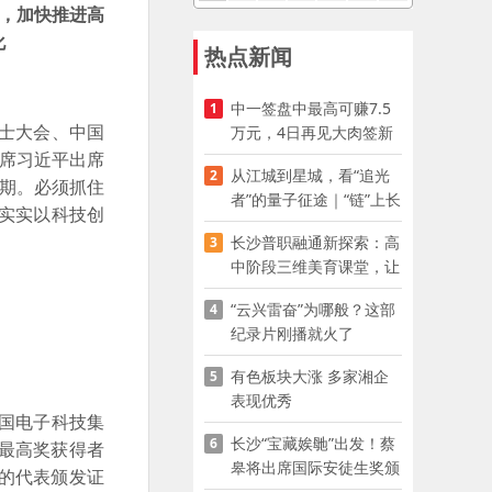
战，加快推进高
化
热点新闻
中一签盘中最高可赚7.5
1
士大会、中国
万元，4日再见大肉签新
股
席习近平出席
从江城到星城，看“追光
2
坚期。必须抓住
者”的量子征途｜“链”上长
扎实实以科技创
沙 “才”够硬核
长沙普职融通新探索：高
3
中阶段三维美育课堂，让
少年向美而生
“云兴雷奋”为哪般？这部
4
纪录片刚播就火了
有色板块大涨 多家湘企
5
表现优秀
国电子科技集
长沙“宝藏娭毑”出发！蔡
6
最高奖获得者
皋将出席国际安徒生奖颁
的代表颁发证
奖典礼并领奖