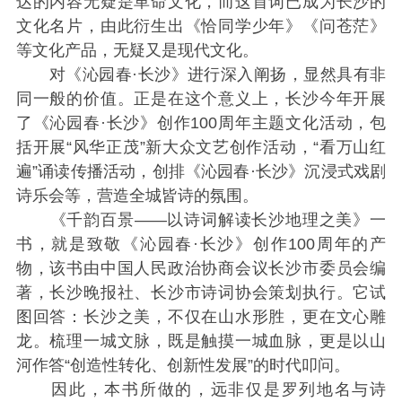
达的内容无疑是革命文化，而这首词已成为长沙的
文化名片，由此衍生出《恰同学少年》《问苍茫》
等文化产品，无疑又是现代文化。
对《沁园春·长沙》进行深入阐扬，显然具有非
同一般的价值。正是在这个意义上，长沙今年开展
了《沁园春·长沙》创作100周年主题文化活动，包
括开展“风华正茂”新大众文艺创作活动，“看万山红
遍”诵读传播活动，创排《沁园春·长沙》沉浸式戏剧
诗乐会等，营造全城皆诗的氛围。
《千韵百景——以诗词解读长沙地理之美》一
书，就是致敬《沁园春·长沙》创作100周年的产
物，该书由中国人民政治协商会议长沙市委员会编
著，长沙晚报社、长沙市诗词协会策划执行。它试
图回答：长沙之美，不仅在山水形胜，更在文心雕
龙。梳理一城文脉，既是触摸一城血脉，更是以山
河作答“创造性转化、创新性发展”的时代叩问。
因此，本书所做的，远非仅是罗列地名与诗