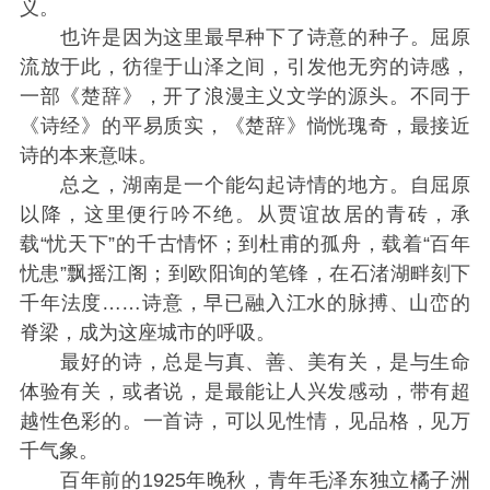
义。
也许是因为这里最早种下了诗意的种子。屈原
流放于此，彷徨于山泽之间，引发他无穷的诗感，
一部《楚辞》，开了浪漫主义文学的源头。不同于
《诗经》的平易质实，《楚辞》惝恍瑰奇，最接近
诗的本来意味。
总之，湖南是一个能勾起诗情的地方。自屈原
以降，这里便行吟不绝。从贾谊故居的青砖，承
载“忧天下”的千古情怀；到杜甫的孤舟，载着“百年
忧患”飘摇江阁；到欧阳询的笔锋，在石渚湖畔刻下
千年法度……诗意，早已融入江水的脉搏、山峦的
脊梁，成为这座城市的呼吸。
最好的诗，总是与真、善、美有关，是与生命
体验有关，或者说，是最能让人兴发感动，带有超
越性色彩的。一首诗，可以见性情，见品格，见万
千气象。
百年前的1925年晚秋，青年毛泽东独立橘子洲