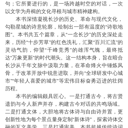
句；它所要进行的，是一场跨越时空的对话，一次
以文学为舟楫的文化寻根与城市精神建构。
本书深情凝视长沙的历史、革命与现代文化，
勾勒星城的诗意轮廓，绘制出一部有温度的“诗歌地
图”。本书共五个篇章，从“一念长沙”的历史深处走
来，历经“十步芳草”的红色洗礼，汇聚“百川汇流”的
灵动气韵，仰望“千峰竞秀”的雄浑气魄，最终抵
达“万象更新”的时代潮头。这一结构本身，旨在暗合
长沙从千年文脉中汲取力量，在革命烽火中锤炼风
骨，于改革开放中锐意进取，并向“全球研发中心城
市”“年轻人喜爱的城市”等宏伟目标奋勇迈进的壮阔
历程。
本书的编辑颇具匠心。一是打通古今，将古贤
遗韵与今人新声并存，构建古今对话的共鸣场域。
二是打通文体，大胆地将古体诗与自由诗并置，更
创新性地为每个景点量身定制“新体诗”，探索诗体交
融的互文美学。三是打通审美，本书超越传统诗词