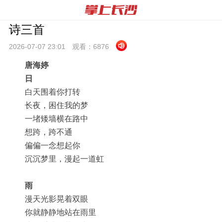
诗三首
2026-07-07 23:
01
观看：
6876
唐海婷
日
白天围着你打转
长夜，困住我的梦
一堵矮墙横在路中
想跨，跨不通
偏偏一念想起你
沉沉梦里，漫起一道虹
雨
漫天光影晃着双眼
你就静静地站在雨里