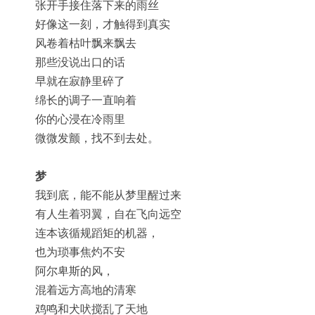
张开手接住落下来的雨丝
好像这一刻，才触得到真实
风卷着枯叶飘来飘去
那些没说出口的话
早就在寂静里碎了
绵长的调子一直响着
你的心浸在冷雨里
微微发颤，找不到去处。
梦
我到底，能不能从梦里醒过来
有人生着羽翼，自在飞向远空
连本该循规蹈矩的机器，
也为琐事焦灼不安
阿尔卑斯的风，
混着远方高地的清寒
鸡鸣和犬吠搅乱了天地