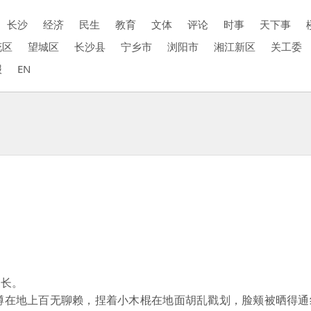
长沙
经济
民生
教育
文体
评论
时事
天下事
花区
望城区
长沙县
宁乡市
浏阳市
湘江新区
关工委
报
EN
长。
在地上百无聊赖，捏着小木棍在地面胡乱戳划，脸颊被晒得通