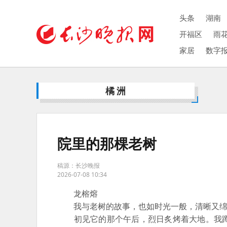
头条
湖南
开福区
雨
家居
数字
橘洲
院里的那棵老树
稿源：长沙晚报
2026-07-08 10:34
龙榕熔
我与老树的故事，也如时光一般，清晰又绵
初见它的那个午后，烈日炙烤着大地。我蹲