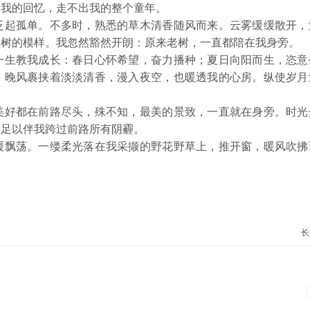
出我的回忆，走不出我的整个童年。
起孤单。不多时，熟悉的草木清香随风而来。云雾缓缓散开，
棵树的模样。我忽然豁然开朗：原来老树，一直都陪在我身旁。
生教我成长：春日心怀希望，奋力播种；夏日向阳而生，恣意
。晚风裹挟着淡淡清香，漫入夜空，也暖透我的心房。纵使岁月
好都在前路尽头，殊不知，最美的景致，一直就在身旁。时光
，足以伴我跨过前路所有阴霾。
飘荡。一缕柔光落在我采撷的野花野草上，推开窗，暖风吹拂
长