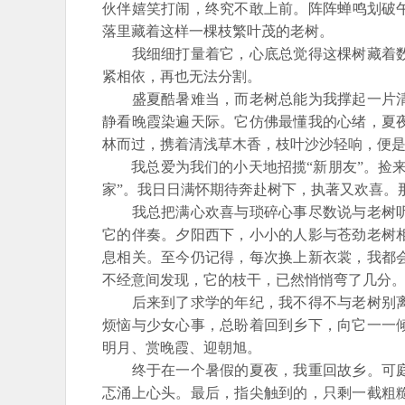
伙伴嬉笑打闹，终究不敢上前。阵阵蝉鸣划破
落里藏着这样一棵枝繁叶茂的老树。
我细细打量着它，心底总觉得这棵树藏着数
紧相依，再也无法分割。
盛夏酷暑难当，而老树总能为我撑起一片清
静看晚霞染遍天际。它仿佛最懂我的心绪，夏
林而过，携着清浅草木香，枝叶沙沙轻响，便
我总爱为我们的小天地招揽“新朋友”。捡来
家”。我日日满怀期待奔赴树下，执著又欢喜。
我总把满心欢喜与琐碎心事尽数说与老树听
它的伴奏。夕阳西下，小小的人影与苍劲老树
息相关。至今仍记得，每次换上新衣裳，我都
不经意间发现，它的枝干，已然悄悄弯了几分
后来到了求学的年纪，我不得不与老树别离
烦恼与少女心事，总盼着回到乡下，向它一一
明月、赏晚霞、迎朝旭。
终于在一个暑假的夏夜，我重回故乡。可庭
忑涌上心头。最后，指尖触到的，只剩一截粗