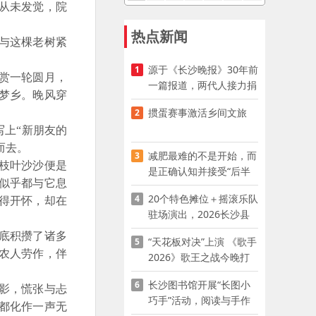
从未发觉，院
热点新闻
与这棵老树紧
源于《长沙晚报》30年前
1
赏一轮圆月，
一篇报道，两代人接力捐
梦乡。晚风穿
资助学
掼蛋赛事激活乡间文旅
2
上“新朋友的
而去。
减肥最难的不是开始，而
3
枝叶沙沙便是
是正确认知并接受“后半
似乎都与它息
程”
20个特色摊位＋摇滚乐队
4
得开怀，却在
驻场演出，2026长沙县
夜市嘉年华启幕
底积攒了诸多
“天花板对决”上演 《歌手
5
农人劳作，伴
2026》歌王之战今晚打
响
长沙图书馆开展“长图小
6
影，慌张与忐
巧手”活动，阅读与手作
都化作一声无
赋能少儿暑期成长