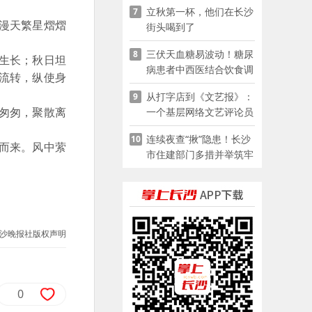
立秋第一杯，他们在长沙
7
漫天繁星熠熠
街头喝到了
三伏天血糖易波动！糖尿
8
生长；秋日坦
病患者中西医结合饮食调
流转，纵使身
养指南
从打字店到《文艺报》：
9
一个基层网络文艺评论员
匆匆，聚散离
的突围
连续夜查“揪”隐患！长沙
10
而来。风中萦
市住建部门多措并举筑牢
夏季建筑施工安全防线
沙晚报社版权声明
0