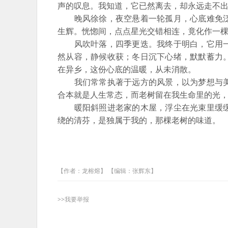
声的叹息。我知道，它已然离去，却永远走不
晚风徐徐，夜空悬着一轮孤月，心底难免泛
生辉。恍惚间，点点星光交错相连，竟化作一
风吹叶落，四季更迭。我终于明白，它用一
然从容，静候收获；冬日沉下心绪，默默蓄力
在异乡，这份心底的温暖，从未消散。
我们常常执著于远方的风景，以为梦想与美
合本就是人生常态，而老树留在我生命里的光
暖阳斜照进老家的木屋，浮尘在光束里缓缓
绕的清芬，是独属于我的，那棵老树的味道。
【作者：龙榕熔】 【编辑：张辉东】
>>我要举报