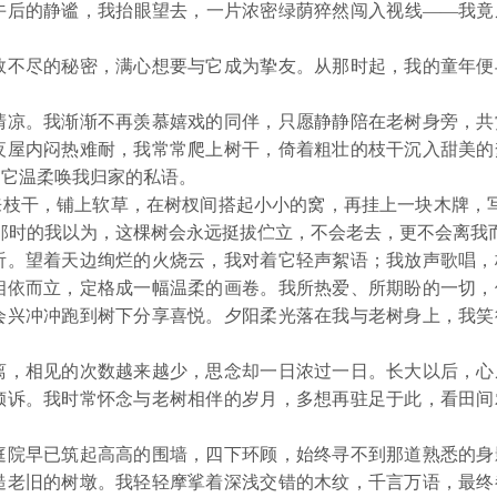
午后的静谧，我抬眼望去，一片浓密绿荫猝然闯入视线——我竟
不尽的秘密，满心想要与它成为挚友。从那时起，我的童年便
凉。我渐渐不再羡慕嬉戏的同伴，只愿静静陪在老树身旁，共
夜屋内闷热难耐，我常常爬上树干，倚着粗壮的枝干沉入甜美的
是它温柔唤我归家的私语。
枝干，铺上软草，在树杈间搭起小小的窝，再挂上一块木牌，写
那时的我以为，这棵树会永远挺拔伫立，不会老去，更不会离我
。望着天边绚烂的火烧云，我对着它轻声絮语；我放声歌唱，
相依而立，定格成一幅温柔的画卷。我所热爱、所期盼的一切，
会兴冲冲跑到树下分享喜悦。夕阳柔光落在我与老树身上，我笑
。
，相见的次数越来越少，思念却一日浓过一日。长大以后，心
倾诉。我时常怀念与老树相伴的岁月，多想再驻足于此，看田间
院早已筑起高高的围墙，四下环顾，始终寻不到那道熟悉的身
糙老旧的树墩。我轻轻摩挲着深浅交错的木纹，千言万语，最终