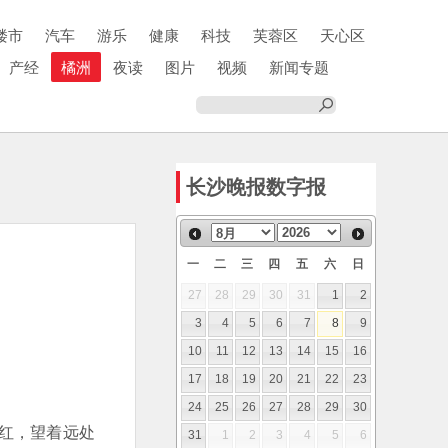
楼市
汽车
游乐
健康
科技
芙蓉区
天心区
产经
橘洲
夜读
图片
视频
新闻专题
长沙晚报数字报
一
二
三
四
五
六
日
27
28
29
30
31
1
2
3
4
5
6
7
8
9
10
11
12
13
14
15
16
17
18
19
20
21
22
23
24
25
26
27
28
29
30
红，望着远处
31
1
2
3
4
5
6