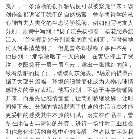
笺》，一条清晰的创作轴线便可以被察觉出来：该
创作全都诉诸于我们的自然感官，曾冬将诗学的核
心转向去人类化的生态诗学视阈。例如他写与友人
分别，原诗中写到：“扬子江头杨柳春，杨花愁杀渡
江人。“首句便是对分别景象的直接刻画，何时何地
何人何事清楚明了，但是曾冬却模糊了事件本身，
他提到：“那场哽咽了一天的雨，在黄昏停止了哭
泣。夕阳拨开一层一层乌云，露出一张揉红的脸，
瞅着浩渺的扬子江，缓缓向东流去。“场景的描摹占
据了大部分篇幅，环境的细微变化成为人物心理情
感抒发的最好表现。他写分别，不急于将事情铺陈
开来，而是先让感情氤氲，让离别愁绪发酵，让时
间慢下来。分别的情绪脱离了快速的生活节奏才能
更妥帖的感受其中本质的细腻。落实在作品中，曾
冬在此借古典诗词的外壳，进行一场针对工业社会
和信息化生活的自然中心的唤醒。作者以文字为利