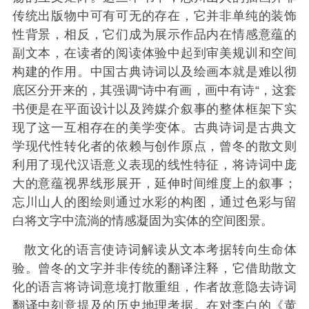
传统出版物中可有可无的存在，它并非单纯的装饰
性背景，相反，它们成为展示作品内在情感意蕴的
副文本，在读者的阅读体验中起到审美规训和空间
构建的作用。中国古典诗词以及绘画本就是难以彻
底区分开来的，其强调“诗中有画，画中有诗“，这套
书便是在平面设计以及跨媒介叙事的整体框架下实
现了这一互相存在的美学变体。古典诗词是古典文
学现代性转化者的依赖与创作原点，曾冬的散文则
利用了现代汉语意义表现的线性特征，将诗词中庞
大的意蕴视界线形展开，延伸时间维度上的叙事；
忘川山人的图绘则通过水彩的构图，通过色彩与留
白将文字中流淌的情感凝固为实体的空间图景。
散文化的语言使诗词解读从文本考据转向生命体
验。曾冬的文字并非传统的翻译注释，它借助散文
化的语言将诗词意境打散重组，作者故意隐去诗词
翻译中刻意提及的历史地理考据。在对李白的《黄