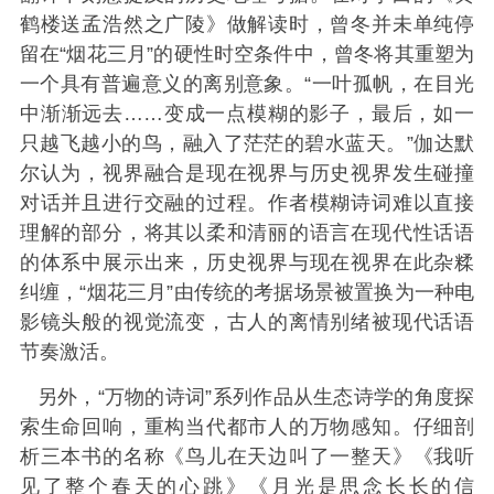
鹤楼送孟浩然之广陵》做解读时，曾冬并未单纯停
留在“烟花三月”的硬性时空条件中，曾冬将其重塑为
一个具有普遍意义的离别意象。“一叶孤帆，在目光
中渐渐远去……变成一点模糊的影子，最后，如一
只越飞越小的鸟，融入了茫茫的碧水蓝天。”伽达默
尔认为，视界融合是现在视界与历史视界发生碰撞
对话并且进行交融的过程。作者模糊诗词难以直接
理解的部分，将其以柔和清丽的语言在现代性话语
的体系中展示出来，历史视界与现在视界在此杂糅
纠缠，“烟花三月”由传统的考据场景被置换为一种电
影镜头般的视觉流变，古人的离情别绪被现代话语
节奏激活。
另外，“万物的诗词”系列作品从生态诗学的角度探
索生命回响，重构当代都市人的万物感知。仔细剖
析三本书的名称《鸟儿在天边叫了一整天》《我听
见了整个春天的心跳》《月光是思念长长的信