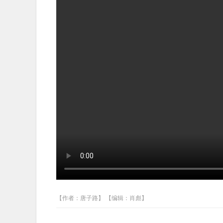
【作者：唐子路】 【编辑：肖彪】