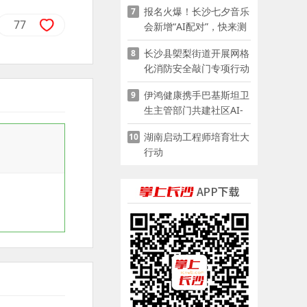
报名火爆！长沙七夕音乐
7
77
会新增“AI配对”，快来测
测你的七夕缘分
长沙县㮾梨街道开展网格
8
化消防安全敲门专项行动
伊鸿健康携手巴基斯坦卫
9
生主管部门共建社区AI-
POCT生态
湖南启动工程师培育壮大
10
行动