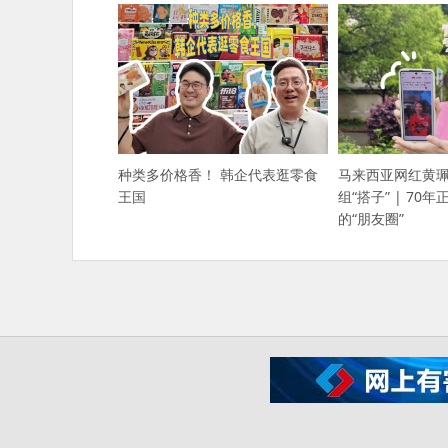
种类多价格香！ 韩企代表逛零食
马来西亚网红黄
王国
组“搭子” | 70
的“朋友圈”