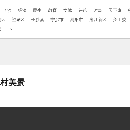
长沙
经济
民生
教育
文体
评论
时事
天下事
花区
望城区
长沙县
宁乡市
浏阳市
湘江新区
关工委
报
EN
乡村美景