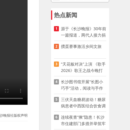
热点新闻
源于《长沙晚报》30年前
1
一篇报道，两代人接力捐
资助学
掼蛋赛事激活乡间文旅
2
“天花板对决”上演 《歌手
3
2026》歌王之战今晚打
响
长沙图书馆开展“长图小
4
巧手”活动，阅读与手作
赋能少儿暑期成长
三伏天血糖易波动！糖尿
5
病患者中西医结合饮食调
养指南
沙晚报社版权声明
连续夜查“揪”隐患！长沙
6
市住建部门多措并举筑牢
夏季建筑施工安全防线