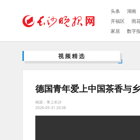
头条
湖南
开福区
雨
家居
数字
视频精选
德国青年爱上中国茶香与
稿源：掌上长沙
2026-05-31 20:38