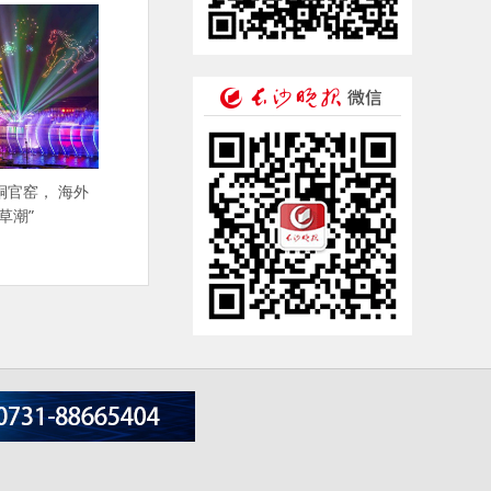
铜官窑， 海外
草潮”