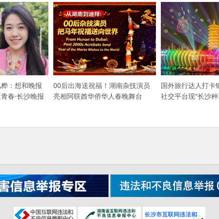
珮桦：想和晚报
00后出海送祝福！湖南杂技演员
国外旅行达人打卡
年正青春·长沙晚报
亮相阿联酋华侨华人春晚舞台
社交平台现“长沙种