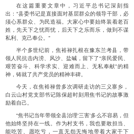
在这篇重要文章中，习近平总书记深刻指
出：“县委书记是直接面对基层群众的领导干部，必
须心系群众、为民造福。大家心中要始终装着老百
姓，先天下之忧而忧，后天下之乐而乐，做到不谋
私利、克己奉公。”
半个多世纪前，焦裕禄扎根在豫东兰考县，带
领人民抗击内涝、风沙、盐碱，留下了“亲民爱民、
艰苦奋斗、科学求实、迎难而上、无私奉献”的精
神，铸就了共产党员的精神丰碑。
今天，在焦裕禄曾多次调研走访的三义寨乡，
白云山村党支部书记陈保超时刻用焦书记的故事激
励着自己。
“焦书记当年带领全县治理‘三害’多么不容易，但
他始终坚持在一线。作为村支书，我也要敢担当、
能吃苦、愿吃亏，一直无怨无悔地带着大家干下