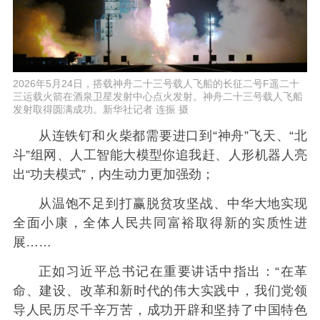
2026年5月24日，搭载神舟二十三号载人飞船的长征二号F遥二十
三运载火箭在酒泉卫星发射中心点火发射。神舟二十三号载人飞船
发射取得圆满成功。新华社记者 连振 摄
从连铁钉和火柴都需要进口到“神舟”飞天、“北
斗”组网、人工智能大模型你追我赶、人形机器人亮
出“功夫模式”，内生动力更加强劲；
从温饱不足到打赢脱贫攻坚战、中华大地实现
全面小康，全体人民共同富裕取得新的实质性进
展……
正如习近平总书记在重要讲话中指出：“在革
命、建设、改革和新时代的伟大实践中，我们党领
导人民历尽千辛万苦，成功开辟和坚持了中国特色