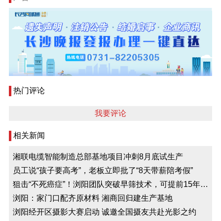
热门评论
我要评论
相关新闻
湘联电缆智能制造总部基地项目冲刺8月底试生产
员工说“孩子要高考”，老板立即批了“8天带薪陪考假”
狙击“不死癌症”！浏阳团队突破早筛技术，可提前15年预
测风险
浏阳：家门口配齐原材料 湘商回归建生产基地
浏阳经开区摄影大赛启动 诚邀全国摄友共赴光影之约