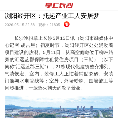
浏阳经开区：托起产业工人安居梦
2026-05-15 22:
38
观看：
21805
长沙晚报掌上长沙5月15日讯（浏阳市融媒体中
心记者 胡吉星）初夏时节，浏阳经开区处处涌动着
项目建设的热潮。5月11日，从高空俯瞰位于柳冲路
旁的汇远蓝郡保障性租赁住房项目（三期）（以下
简称“汇远蓝郡三期”），21栋现代化建筑整齐排列、
气势恢宏。室内，装修工人正忙着铺贴瓷砖、安装
门窗与水电管线等；室外，外墙粉刷、围墙施工等
同步推进，一派热火朝天的攻坚景象。