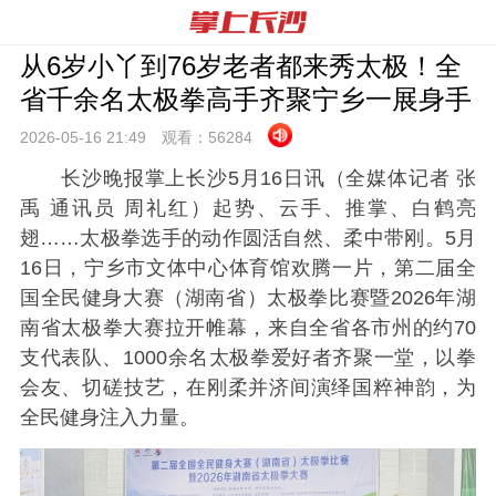
从6岁小丫到76岁老者都来秀太极！全
省千余名太极拳高手齐聚宁乡一展身手
2026-05-16 21:
49
观看：
56284
长沙晚报掌上长沙5月16日讯（全媒体记者 张
禹 通讯员 周礼红）起势、云手、推掌、白鹤亮
翅……太极拳选手的动作圆活自然、柔中带刚。5月
16日，宁乡市文体中心体育馆欢腾一片，第二届全
国全民健身大赛（湖南省）太极拳比赛暨2026年湖
南省太极拳大赛拉开帷幕，来自全省各市州的约70
支代表队、1000余名太极拳爱好者齐聚一堂，以拳
会友、切磋技艺，在刚柔并济间演绎国粹神韵，为
全民健身注入力量。