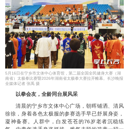
5月16日在宁乡市文体中心体育馆，第二届全国全民健身大赛（湖
南省）太极拳比赛暨2026年湖南省太极拳大赛拉开帷幕。长沙晚报
全媒体记者 张禹 摄
以拳会友，全龄同台展风采
清晨的宁乡市文体中心广场，朝晖铺洒、清风
徐徐，身着各色太极服的参赛选手早已舒展身姿，
凝神备赛。人群中，白发苍苍的76岁老者沉稳练