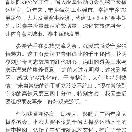
育医院办公室主任、省太极拳运动协会副秘书长徐
运坦言。近年来，宁乡锚定“工业强市、幸福宁乡”发
展定位，大力发展赛事经济，构建“1＋6＋N”赛事矩
阵，以赛事流量激活消费增量，深化文旅体融合，
让体育点亮城市、赛事赋能发展。
参赛选手在竞技交流之余，沉浸式感受宁乡独
特魅力。这里有炭河里青铜遗址的千年秘韵，花明
楼刘少奇同志故居的红色初心，沩山的秀美山水与
灰汤温泉的康养惬意。“之前来过花明楼，这次到城
区，感觉宁乡绿化好、干净整洁，人们也特别热
情。”来自常德的选手胡立玲赞不绝口，“现在常德到
宁乡的高铁只要三四十分钟，特别方便，我回去后
要组织朋友再来，好好观光游玩。”
作为我省规格高、规模大、影响力广的年度太
极拳盛会，本次大赛不仅是全省太极拳运动水平的
集中检阅，弘扬了中华传统武术文化，推广了全民