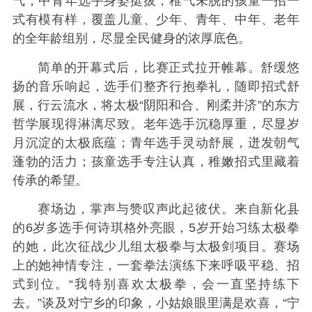
气，中青年选手身姿挺拔，稚气未脱的孩童一招一
式有模有样，覆盖儿童、少年、青年、中年、老年
的全年龄组别，尽显全民健身的浓厚底色。
简单的开幕式后，比赛正式拉开帷幕。舒缓悠
扬的音乐响起，选手们整齐行抱拳礼，随即招式舒
展，行云流水，将太极“阴阳和合、刚柔并济”的东方
哲学展现得淋漓尽致。老年选手沉稳厚重，尽显岁
月沉淀的太极底蕴；青年选手灵动舒展，迸发朝气
蓬勃的活力；孩童选手专注认真，稚嫩招式里藏着
传承的希望。
赛场边，掌声与赞叹声此起彼伏。来自新化县
的6岁多选手何诗琪格外亮眼，5岁开始习练太极拳
的她，此次征战少儿组太极拳与太极剑项目。赛场
上的她神情专注，一套拳法演练下来呼吸平稳、招
式到位。“我特别喜欢太极拳，会一直坚持练下
去。”谈及对宁乡的印象，小姑娘眼里满是欢喜，“宁