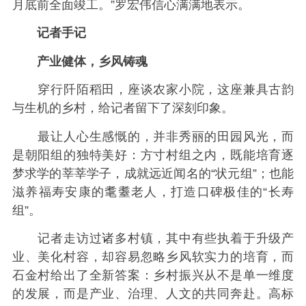
月底前全面竣工。”罗宏伟信心满满地表示。
记者手记
产业健体，乡风铸魂
穿行阡陌稻田，座谈农家小院，这座兼具古韵
与生机的乡村，给记者留下了深刻印象。
最让人心生感慨的，并非秀丽的田园风光，而
是朝阳组的独特美好：方寸村组之内，既能培育逐
梦求学的莘莘学子，成就远近闻名的“状元组”；也能
滋养福寿安康的耄耋老人，打造口碑极佳的“长寿
组”。
记者走访过诸多村镇，其中有些执着于升级产
业、美化村容，却容易忽略乡风软实力的培育，而
石金村给出了全新答案：乡村振兴从不是单一维度
的发展，而是产业、治理、人文的共同奔赴。高标