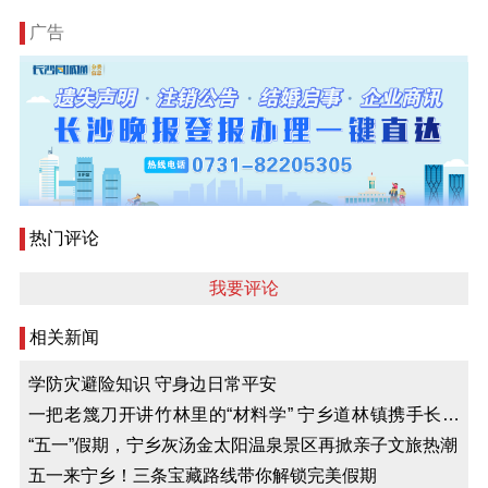
广告
热门评论
我要评论
相关新闻
学防灾避险知识 守身边日常平安
一把老篾刀开讲竹林里的“材料学” 宁乡道林镇携手长沙
理工大学举办“建构节”
“五一”假期，宁乡灰汤金太阳温泉景区再掀亲子文旅热潮
五一来宁乡！三条宝藏路线带你解锁完美假期