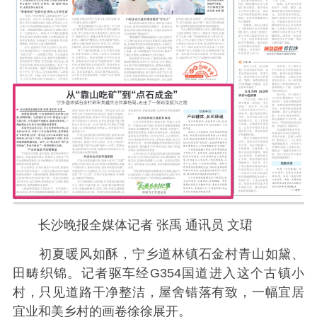
长沙晚报全媒体记者 张禹 通讯员 文珺
初夏暖风如酥，宁乡道林镇石金村青山如黛、
田畴织锦。记者驱车经G354国道进入这个古镇小
村，只见道路干净整洁，屋舍错落有致，一幅宜居
宜业和美乡村的画卷徐徐展开。