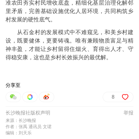
准农田夯实村民增收底盘，精细化基层治理化解邻
里矛盾，完善基础设施优化人居环境，共同构筑乡
村发展的硬性底气。
从石金村的发展模式中不难窥见，和美乡村建
设，既要健体，更要铸魂。唯有兼顾物质富足与精
神丰盈，才能让乡村留得住烟火、育得出人才、守
得稳安康，这也是乡村长效振兴的最优解。
分享至
8
长沙晚报社版权声明
举报
来源：长沙晚报
作者：张禹 通讯员 文珺
编辑：刘天乐