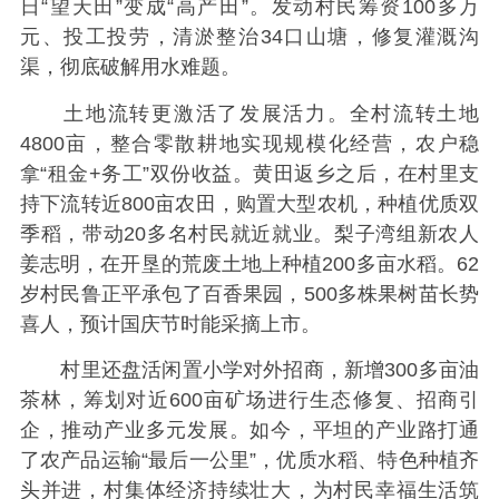
日“望天田”变成“高产田”。发动村民筹资100多万
元、投工投劳，清淤整治34口山塘，修复灌溉沟
渠，彻底破解用水难题。
土地流转更激活了发展活力。全村流转土地
4800亩，整合零散耕地实现规模化经营，农户稳
拿“租金+务工”双份收益。黄田返乡之后，在村里支
持下流转近800亩农田，购置大型农机，种植优质双
季稻，带动20多名村民就近就业。梨子湾组新农人
姜志明，在开垦的荒废土地上种植200多亩水稻。62
岁村民鲁正平承包了百香果园，500多株果树苗长势
喜人，预计国庆节时能采摘上市。
村里还盘活闲置小学对外招商，新增300多亩油
茶林，筹划对近600亩矿场进行生态修复、招商引
企，推动产业多元发展。如今，平坦的产业路打通
了农产品运输“最后一公里”，优质水稻、特色种植齐
头并进，村集体经济持续壮大，为村民幸福生活筑