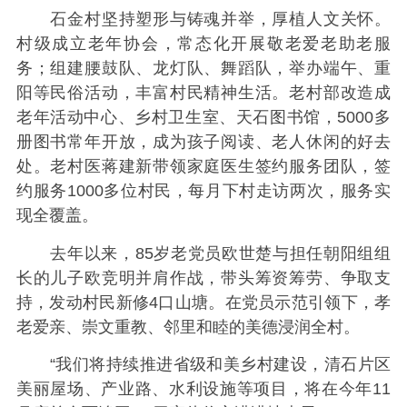
石金村坚持塑形与铸魂并举，厚植人文关怀。
村级成立老年协会，常态化开展敬老爱老助老服
务；组建腰鼓队、龙灯队、舞蹈队，举办端午、重
阳等民俗活动，丰富村民精神生活。老村部改造成
老年活动中心、乡村卫生室、天石图书馆，5000多
册图书常年开放，成为孩子阅读、老人休闲的好去
处。老村医蒋建新带领家庭医生签约服务团队，签
约服务1000多位村民，每月下村走访两次，服务实
现全覆盖。
去年以来，85岁老党员欧世楚与担任朝阳组组
长的儿子欧竞明并肩作战，带头筹资筹劳、争取支
持，发动村民新修4口山塘。在党员示范引领下，孝
老爱亲、崇文重教、邻里和睦的美德浸润全村。
“我们将持续推进省级和美乡村建设，清石片区
美丽屋场、产业路、水利设施等项目，将在今年11