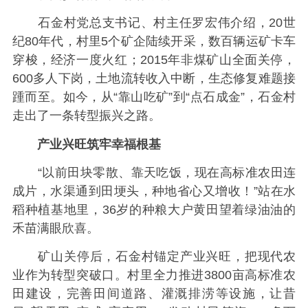
石金村党总支书记、村主任罗宏伟介绍，20世
纪80年代，村里5个矿企陆续开采，数百辆运矿卡车
穿梭，经济一度火红；2015年非煤矿山全面关停，
600多人下岗，土地流转收入中断，生态修复难题接
踵而至。如今，从“靠山吃矿”到“点石成金”，石金村
走出了一条转型振兴之路。
产业兴旺筑牢幸福根基
“以前田块零散、靠天吃饭，现在高标准农田连
成片，水渠通到田埂头，种地省心又增收！”站在水
稻种植基地里，36岁的种粮大户黄田望着绿油油的
禾苗满眼欣喜。
矿山关停后，石金村锚定产业兴旺，把现代农
业作为转型突破口。村里全力推进3800亩高标准农
田建设，完善田间道路、灌溉排涝等设施，让昔