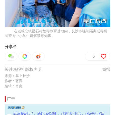
在老粮仓镇星石村禁毒教育基地内，长沙市强制隔离戒毒所
民警向中小学生讲解禁毒知识。
分享至
6
长沙晚报社版权声明
举报
来源：掌上长沙
作者：张禹
编辑：肖彪
广告