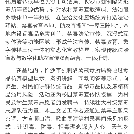
托后盾帮扶单位长沙市司法局、长沙市强制隔离戒
毒所等资源优势，针对农村禁毒宣教薄弱、法治服
务载体单一等短板，在法治文化屋场统筹打造法治
驿站、禁毒教育基地、助农直播间“一屋三阵地”，基
地内设置毒品危害科普、禁毒法治宣传、沉浸式互
动体验等功能区域，形成普法宣传、禁毒教育、数
字传播三位一体的常态化宣教格局，实现传统法治
宣教与数字化助农宣传双向融合、一体推进。
在基地内，长沙市强制隔离戒毒所民警通过毒
品仿真模型展示、案例讲解、互动问答等形式，向
师生、村民们讲解传统毒品、新型毒品以及麻精药
品滥用风险。活动还为校园禁毒宣传队授旗，为村
民及学生禁毒志愿者颁发聘书，持续壮大村级禁毒
志愿队伍力量。本土文艺工作者还通过禁毒主题采
茶调、方言顺口溜、歌曲展演等村民喜闻乐见的形
式，让识毒、防毒、拒毒理念深入人心。天气炎