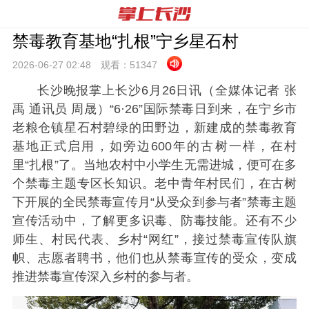
禁毒教育基地“扎根”宁乡星石村
2026-06-27 02:
48
观看：
51347
长沙晚报掌上长沙6月26日讯（全媒体记者 张
禹 通讯员 周晟）“6·26”国际禁毒日到来，在宁乡市
老粮仓镇星石村碧绿的田野边，新建成的禁毒教育
基地正式启用，如旁边600年的古树一样，在村
里“扎根”了。当地农村中小学生无需进城，便可在多
个禁毒主题专区长知识。老中青年村民们，在古树
下开展的全民禁毒宣传月“从受众到参与者”禁毒主题
宣传活动中，了解更多识毒、防毒技能。还有不少
师生、村民代表、乡村“网红”，接过禁毒宣传队旗
帜、志愿者聘书，他们也从禁毒宣传的受众，变成
推进禁毒宣传深入乡村的参与者。