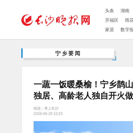
头条
湖南
开福区
雨
家居
数字
宁乡要闻
一蔬一饭暖桑榆！宁乡鹊
独居、高龄老人独自开火
稿源：掌上长沙
2026-06-29 22:33