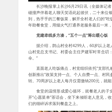
长沙晚报掌上长沙6月29日讯（全媒体记者
碰撞声伴着老人聊天笑语此起彼伏，二十来位
到，热乎乎的三餐饭菜，解开全村老人们的“吃饭
年助餐食堂，用烟火气打通养老服务最后一米
党建牵线多方凑，“五个一点”筹出暖心饭
据介绍，鹊山村全村4299人，60岁以上
山村党总支书记、村委会主任尹建军时常念叨
伞。”
直面老人吃饭痛点，村党组织依托“支部扎
创新推出“政策支持一点、个人自费一点、村民
转。70周岁以上老人每月仅需缴纳200元，
食堂的温情形成爱心循环，就餐老人的子
开“心愿菜单”茶话会，坐下来倾听老人意见，
们的细碎诉求落到餐盘之上。