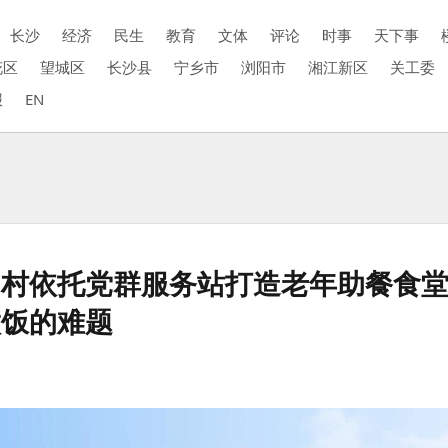
长沙
经济
民生
教育
文体
评论
时事
天下事
花区
望城区
长沙县
宁乡市
浏阳市
湘江新区
关工委
报
EN
山村依托党群服务站打造老年助餐食
做饭的难题