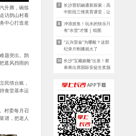
长沙普职融通新探索：高
7
家门口
蒸汽升腾，碗筷
中阶段三维美育课堂，让
走访鹊山村看
少年向美而生
服务中心打造老
冲浪抓鱼！玩水的快乐只
8
有“水货”才懂 | 组图
“云兴雷奋”为哪般？这部
9
纪录片刚播就火了
饭难题突出。鹊
长沙“宝藏娭毑”出发！蔡
10
把遮风挡雨的
皋将出席国际安徒生奖颁
奖典礼并领奖
建立民情台账，
维持食堂基本运
。村委每月召
新菜谱，把老人