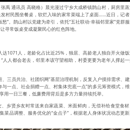
 张禹 通讯员 高晓格）晨光漫过宁乡大成桥镇鹊山村，厨房里
银发村民围坐餐桌，软烂入味的家常菜端上了桌面……近日，记者
愁”。鹊山村以党建为牵引，依托“五社联动·幸福邻里家”党群
，让寻常饭桌变成凝聚民心的红色阵地。
老人达1071人，老龄化占比近25%，独居、高龄老人独自开火做
：“人人都会老去，邻里本该守望相助，村委更要为老年人撑起一
桩、三员共治、社团织网”基层治理机制，反复入户摸排需求、
参与一点、社会捐赠一点、村集体兜底一点”的多元筹资模式，
就能享用一日三餐，低廉费用背后是多方力量持续托举。
女、乡贤乡友时常送来自家蔬菜、米面鲜肉，无偿补给食堂食材
收集菜品调整、服务优化的“金点子”，根据老人身体状况动态更