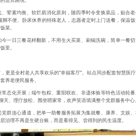
盐、荤素均衡、软烂易消化原则，随四季时令变换菜品，贴合老
对腿脚不便、卧床休养的特殊老人，志愿者定时上门送餐，保温饭
口饭菜。
如今一日三餐花样翻新，不用生火买菜、刷锅洗碗，简单一餐切
热饭里。
，更是全村老人共享欢乐的“幸福客厅”。站点同步配套智慧医
全套养老便民服务。
座常态化开展；端午包粽、重阳联欢、非遗体验等特色活动轮番
棋聊天、理疗放松、围坐唠家常，欢声笑语填满整个党群服务中心
起党群连心通道，把单一助餐服务拓展为集就餐、康养、文娱、
基层治理不再是生硬台账，而是看得见、尝得到的民生温度。