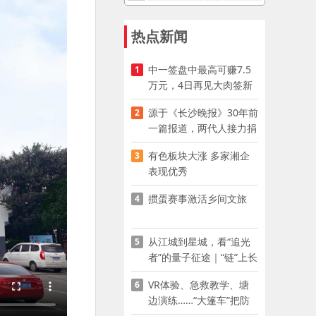
热点新闻
中一签盘中最高可赚7.5
1
万元，4日再见大肉签新
股
源于《长沙晚报》30年前
2
一篇报道，两代人接力捐
资助学
有色板块大涨 多家湘企
3
表现优秀
掼蛋赛事激活乡间文旅
4
从江城到星城，看“追光
5
者”的量子征途｜“链”上长
沙 “才”够硬核
VR体验、急救教学、塘
6
边演练……“大篷车”把防
溺水课堂搬到乡村青少年