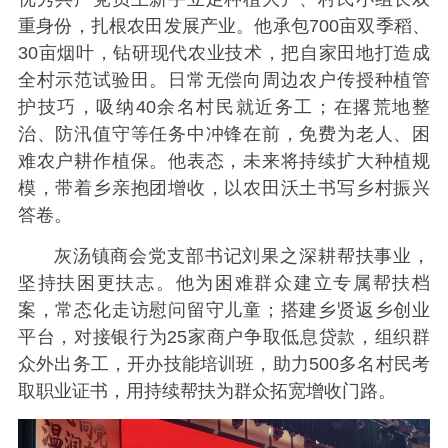
重身份，扎根农田发展产业。他承包700亩双季稻、
30亩烟叶，钻研现代农业技术，把自家田地打造成
全村示范试验田。日常无偿向周边农户传授种植管
护技巧，吸纳40余名村民就近务工；在撂荒地整
治、防汛值守等任务中冲锋在前，免费为老人、困
难农户耕作植保。他表态，未来将持续扩大种植规
模，带着乡亲抱团增收，以农田沃土书写乡村振兴
答卷。
灰汤镇商会党支部书记刘果之深耕帮扶事业，
坚持扶困更扶志。他为困难群众建立专属帮扶档
案，常态化走访慰问留守儿童；搭建乡贤返乡创业
平台，对接银行为25家商户争取低息贷款，组织群
众外出务工，开办技能培训班，助力500多名村民考
取职业证书，用持续帮扶为群众拓宽增收门路。