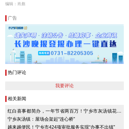
编辑：肖彪
广告
热门评论
我要评论
相关新闻
红白喜事都简办，一年节省两百万！宁乡市灰汤镇花果
山村党员干部带头示范，文明乡风吹暖村民心
宁乡灰汤镇：屋场会架起“连心桥”
越来越便民！宁乡市424项审批服务实现“办事不出镇”