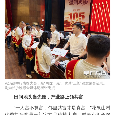
灰汤镇举行表彰大会，给“两优一先”、优秀“三长”颁发荣誉证书。
均为长沙晚报全媒体记者张禹摄
田间地头当先锋，产业路上领共富
“一人富不算富，邻里共富才是真富。”花果山村
优秀共产党员王新宇立足种植大户、村民小组长双