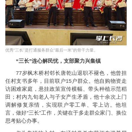
优秀“三长”是打通服务群众“最后一米”的骨干力量。
“三长”连心解民忧，支部聚力兴集镇
77岁枫木桥村邻长唐乾山退职不褪色，他曾担
任村支书多年
，目前联户15户群众。他自购物资走
访困难家庭，悬挂政策宣传横幅、带头种植示范稻
田；村内九旬老人与子女产生矛盾，他十余次上门
调解修复亲情，实现联户零工单、零上访。他坦
言，做好“三长”工作，关键在于多走群众家门、换位
思考贴心办事。