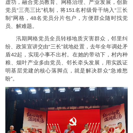
虚功，融合党员教育、网格治理、产业发展，创新
党员“三亮三比”机制，将151名村级骨干纳入“三长
制”网格，48名党员分片包户，方便群众随时找党
员、解难题。
汛期网格党员全员转移地质灾害群众，邻里纠
纷、政策宣讲交由“三长”就地处置，去年全年调处矛
盾42起，实现小事不出村。在她的带动下，村内种
粮、烟叶产业多由党员、邻长牵头发展，用实践证
明基层党建的核心落脚点，就是解决群众“急难愁
盼”。