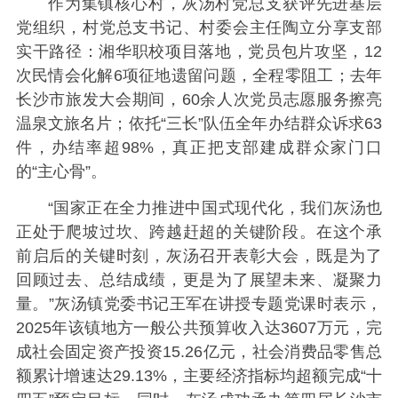
作为集镇核心村，灰汤村党总支获评先进基层
党组织，村党总支书记、村委会主任陶立分享支部
实干路径：湘华职校项目落地，党员包片攻坚，12
次民情会化解6项征地遗留问题，全程零阻工；去年
长沙市旅发大会期间，60余人次党员志愿服务擦亮
温泉文旅名片；依托“三长”队伍全年办结群众诉求63
件，办结率超98%，真正把支部建成群众家门口
的“主心骨”。
“国家正在全力推进中国式现代化，我们灰汤也
正处于爬坡过坎、跨越赶超的关键阶段。在这个承
前启后的关键时刻，灰汤召开表彰大会，既是为了
回顾过去、总结成绩，更是为了展望未来、凝聚力
量。”灰汤镇党委书记王军在讲授专题党课时表示，
2025年该镇地方一般公共预算收入达3607万元，完
成社会固定资产投资15.26亿元，社会消费品零售总
额累计增速达29.13%，主要经济指标均超额完成“十