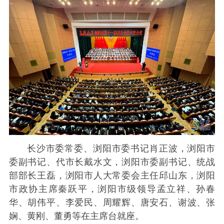
长沙市委常委、浏阳市委书记肖正波，浏阳市
委副书记、代市长戴水文，浏阳市委副书记、统战
部部长王磊，浏阳市人大常委会主任邱山东，浏阳
市政协主席秦跃平，浏阳市级领导孟立祥、孙春
华、胡伟平、李爱民、周耀辉、唐安石、谢波、张
娴、黄刚、董勇等在主席台就座。