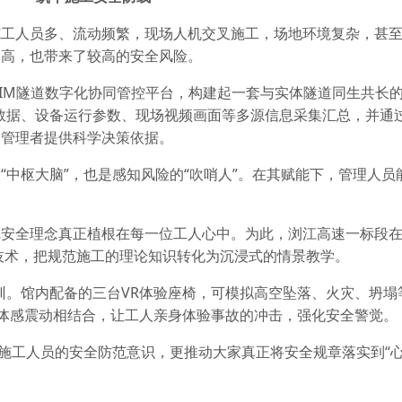
施工人员多、流动频繁，现场人机交叉施工，场地环境复杂，甚
本高，也带来了较高的安全风险。
BIM隧道数字化协同管控平台，构建起一套与实体隧道同生共长的
数据、设备运行参数、现场视频画面等多源信息采集汇总，并通
为管理者提供科学决策依据。
“中枢大脑”，也是感知风险的“吹哨人”。在其赋能下，管理人员
把安全理念真正植根在每一位工人心中。为此，浏江高速一标段
技术，把规范施工的理论知识转化为沉浸式的情景教学。
训。馆内配备的三台VR体验座椅，可模拟高空坠落、火灾、坍塌
与体感震动相结合，让工人亲身体验事故的冲击，强化安全警觉。
了施工人员的安全防范意识，更推动大家真正将安全规章落实到“心