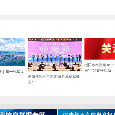
浏阳市举办第38个
日”主题宣传活动
坛 | 每一种幸福
浏阳连续三年荣膺“最具幸福感城
市”