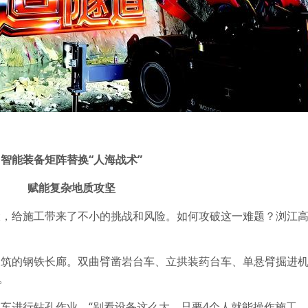
智能装备矩阵替换“人海战术”
赋能复杂地质攻坚
大，给施工带来了不小的挑战和风险。如何攻破这一难题？浏江
构筑的钢铁长廊。双曲臂凿岩台车、立拱装药台车、单悬臂掘进
。
车进行钻孔作业。“别看设备这么大，只要4个人就能操作施工。