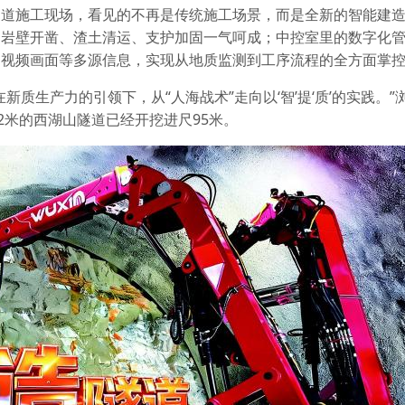
隧道施工现场，看见的不再是传统施工场景，而是全新的智能建
，岩壁开凿、渣土清运、支护加固一气呵成；中控室里的数字化
场视频画面等多源信息，实现从地质监测到工序流程的全方面掌
质生产力的引领下，从“人海战术”走向以‘智’提‘质’的实践。”
2米的西湖山隧道已经开挖进尺95米。