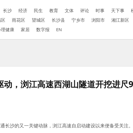
长沙
经济
民生
教育
文体
评论
时事
天下事
福区
雨花区
望城区
长沙县
宁乡市
浏阳市
湘江新区
心理健康
家居
数字报
EN
轮驱动，浏江高速西湖山隧道开挖进尺9
连通长沙的又一关键动脉，浏江高速自启动建设以来便备受关注