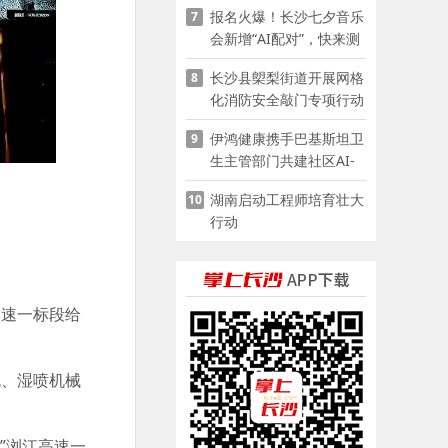
报名火爆！长沙七夕音乐
7
会新增“AI配对”，快来测
测你的七夕缘分
长沙县㮾梨街道开展网格
8
化消防安全敲门专项行动
伊鸿健康携手巴基斯坦卫
9
生主管部门共建社区AI-
POCT生态
湖南启动工程师培育壮大
10
行动
高速一标段给
机、湿喷机械
”浏江高速一