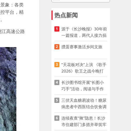
造景象：各类
管控平台，精
热点新闻
控。
源于《长沙晚报》30年前
1
浏江高速公路
一篇报道，两代人接力捐
资助学
掼蛋赛事激活乡间文旅
2
“天花板对决”上演 《歌手
3
2026》歌王之战今晚打
响
长沙图书馆开展“长图小
4
巧手”活动，阅读与手作
赋能少儿暑期成长
三伏天血糖易波动！糖尿
5
病患者中西医结合饮食调
养指南
连续夜查“揪”隐患！长沙
6
市住建部门多措并举筑牢
夏季建筑施工安全防线