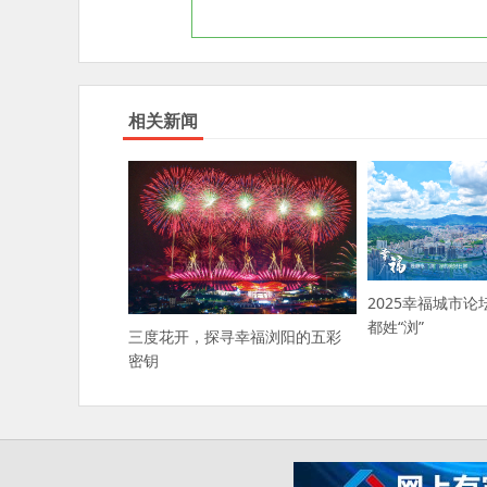
相关新闻
2025幸福城市论
都姓“浏”
三度花开，探寻幸福浏阳的五彩
密钥