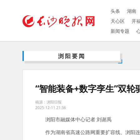
头条
湖南
天心区
开
新闻专题
浏阳要闻
“智能装备+数字孪生”双
稿源：浏阳日报
2025-12-11 21:36
浏阳市融媒体中心记者 刘谢禹
作为湖南省高速公路网重要扩容线、浏阳