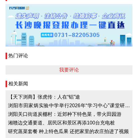
热门评论
我要评论
相关新闻
【天下浏商】张虎传：人在“铝”途
浏阳市田家炳实验中学举行2026年“学习中心”课堂研讨
暨“共创田园”德育展示活动
浏阳关口街道炭棚村：近郊种下特色菜，带火田园游
湘赣边交通要道、居民区和景区再添100台充电桩
研究蒸菜套餐 种上特色瓜果 还把家里的农庄拍进了视频