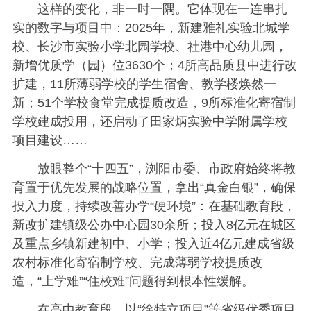
这样的变化，非一时一隅。它体现在一连串扎
实的数字与项目中：2025年，新建雅礼实验北城学
校、长沙市实验小学北园学校、社港中心幼儿园，
新增优质学（园）位3630个；4所高品质县中进行改
扩建，11所薄弱学校的学生宿舍、教学楼焕然一
新；51个学校食堂完成提质改造，9所标准化寄宿制
学校建成投用，还启动了田家炳实验中学附属学校
项目建设……
放眼整个“十四五”，浏阳市委、市政府始终将教
育置于优先发展的战略位置，拿出“真金白银”，确保
投入力度，持续改善办学“硬环境”：在基础教育段，
新改扩建镇级公办中心园30余所；投入8亿元在城区
及重点乡镇新建初中、小学；投入近4亿元建成省级
农村标准化寄宿制学校、完成薄弱学校提质改
造，“上学难”“住校难”问题得到根本性缓解。
在高中教育段，以“徐特立项目”等省级优秀项目