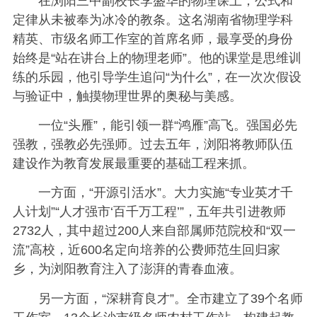
在浏阳三中副校长李盛华的物理课上，公式和
定律从未被奉为冰冷的教条。这名湖南省物理学科
精英、市级名师工作室的首席名师，最享受的身份
始终是“站在讲台上的物理老师”。他的课堂是思维训
练的乐园，他引导学生追问“为什么”，在一次次假设
与验证中，触摸物理世界的奥秘与美感。
一位“头雁”，能引领一群“鸿雁”高飞。强国必先
强教，强教必先强师。过去五年，浏阳将教师队伍
建设作为教育发展最重要的基础工程来抓。
一方面，“开源引活水”。大力实施“专业英才千
人计划”“人才强市‘百千万工程’”，五年共引进教师
2732人，其中超过200人来自部属师范院校和“双一
流”高校，近600名定向培养的公费师范生回归家
乡，为浏阳教育注入了澎湃的青春血液。
另一方面，“深耕育良才”。全市建立了39个名师