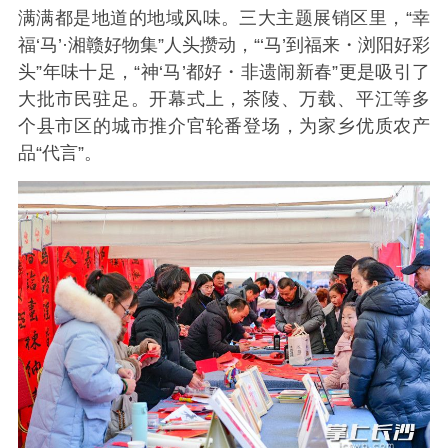
满满都是地道的地域风味。三大主题展销区里，“幸
福‘马’·湘赣好物集”人头攒动，“‘马’到福来・浏阳好彩
头”年味十足，“神‘马’都好・非遗闹新春”更是吸引了
大批市民驻足。开幕式上，茶陵、万载、平江等多
个县市区的城市推介官轮番登场，为家乡优质农产
品“代言”。