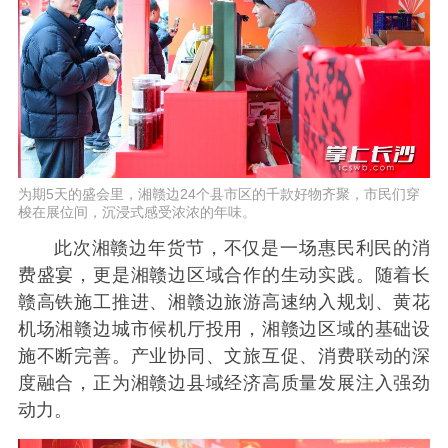
为期5天的盛会里，湘赣边24个县市区的千款好物齐聚，市民们穿
梭在展位间，沉浸式感受浓浓的年味。
此次湘赣边年货节，不仅是一场惠民利民的消
费盛宴，更是湘赣边区域合作的生动实践。随着长
赣高铁施工推进、湘赣边旅游高速纳入规划、黄花
机场湘赣边城市候机厅投用，湘赣边区域的基础设
施不断完善。产业协同、文旅互促、消费联动的深
度融合，正为湘赣边县域经济高质量发展注入强劲
动力。