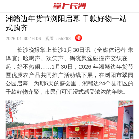
湘赣边年货节浏阳启幕 千款好物一站
式购齐
2026-01-30 16:
06
观看：
55263
长沙晚报掌上长沙1月30日讯（全媒体记者 朱
泽寰）吆喝声、欢笑声、锅碗瓢盆碰撞声交织在一
起，好不热闹……1月30日，2026 年湘赣边年货节
暨优质农产品共同推广活动线下展，在浏阳市翠园
公园启幕。为期5天的盛会里，湘赣边24个县市区的
千款好物齐聚，市民们可沉浸式感受浓浓的年味。