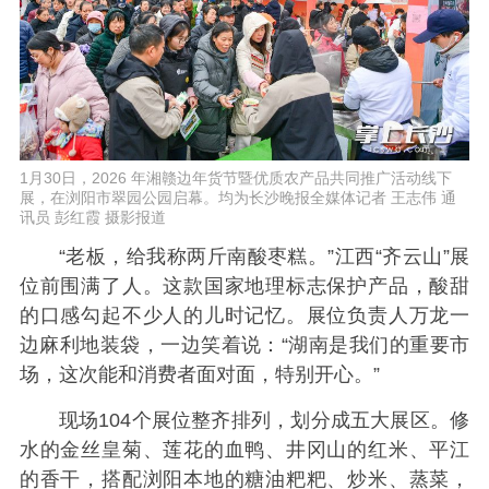
1月30日，2026 年湘赣边年货节暨优质农产品共同推广活动线下
展，在浏阳市翠园公园启幕。均为长沙晚报全媒体记者 王志伟 通
讯员 彭红霞 摄影报道
“老板，给我称两斤南酸枣糕。”江西“齐云山”展
位前围满了人。这款国家地理标志保护产品，酸甜
的口感勾起不少人的儿时记忆。展位负责人万龙一
边麻利地装袋，一边笑着说：“湖南是我们的重要市
场，这次能和消费者面对面，特别开心。”
现场104个展位整齐排列，划分成五大展区。修
水的金丝皇菊、莲花的血鸭、井冈山的红米、平江
的香干，搭配浏阳本地的糖油粑粑、炒米、蒸菜，