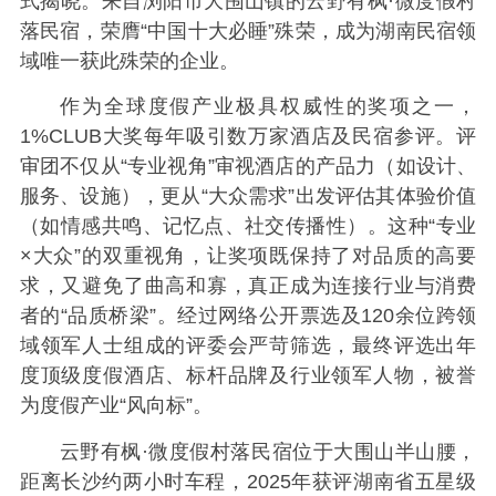
式揭晓。来自浏阳市大围山镇的云野有枫·微度假村
落民宿，荣膺“中国十大必睡”殊荣，成为湖南民宿领
域唯一获此殊荣的企业。
作为全球度假产业极具权威性的奖项之一，
1%CLUB大奖每年吸引数万家酒店及民宿参评。评
审团不仅从“专业视角”审视酒店的产品力（如设计、
服务、设施），更从“大众需求”出发评估其体验价值
（如情感共鸣、记忆点、社交传播性）。这种“专业
×大众”的双重视角，让奖项既保持了对品质的高要
求，又避免了曲高和寡，真正成为连接行业与消费
者的“品质桥梁”。经过网络公开票选及120余位跨领
域领军人士组成的评委会严苛筛选，最终评选出年
度顶级度假酒店、标杆品牌及行业领军人物，被誉
为度假产业“风向标”。
云野有枫·微度假村落民宿位于大围山半山腰，
距离长沙约两小时车程，2025年获评湖南省五星级