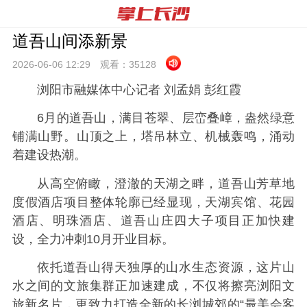
道吾山间添新景
2026-06-06 12:
29
观看：
35128
浏阳市融媒体中心记者 刘孟娟 彭红霞
6月的道吾山，满目苍翠、层峦叠嶂，盎然绿意
铺满山野。山顶之上，塔吊林立、机械轰鸣，涌动
着建设热潮。
从高空俯瞰，澄澈的天湖之畔，道吾山芳草地
度假酒店项目整体轮廓已经显现，天湖宾馆、花园
酒店、明珠酒店、道吾山庄四大子项目正加快建
设，全力冲刺10月开业目标。
依托道吾山得天独厚的山水生态资源，这片山
水之间的文旅集群正加速建成，不仅将擦亮浏阳文
旅新名片，更致力打造全新的长浏城郊的“最美会客