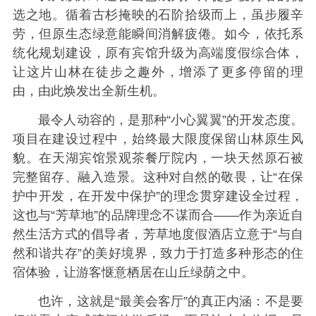
选之地。循着古杉掩映的石阶拾级而上，虽步履辛
劳，但原生态绿意能瞬间消解疲倦。如今，依托系
统化规划建设，原有宾馆升级为高端度假综合体，
让这片山林在徒步之趣外，增添了更多停留的理
由，由此焕发出全新生机。
最令人动容的，是那种“小心翼翼”的开发态度。
项目在建设过程中，始终最大限度保留山林原生风
貌。在天湖宾馆景观茶餐厅院内，一块天然原石被
完整留存、融入造景。这种对自然的敬畏，让“在保
护中开发，在开发中保护”的理念贯穿建设全过程，
这也与“芳草地”的品牌理念不谋而合——作为亲近自
然生活方式的倡导者，芳草地度假酒店立意于“与自
然和谐共存”的美好境界，致力于打造多种形态的住
宿体验，让游客惬意栖居在山丘绿荫之中。
也许，这就是“最美会客厅”的真正内涵：不是要