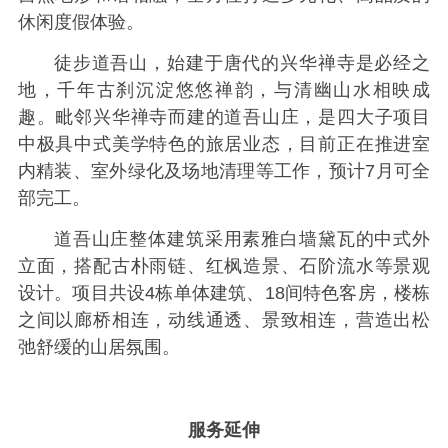
休闲度假体验。
徒步道吾山，始建于唐代的兴华禅寺是必经之
地，千年古刹沉淀悠悠禅韵，与清幽山水相映成
趣。毗邻兴华禅寺而建的道吾山庄，是四大子项目
中极具中式美学特色的旅居业态，目前正在推进室
内精装、室外绿化及场地清理等工作，预计7月可全
部完工。
道吾山庄整体建筑采用素雅白墙黛瓦的中式外
立面，搭配古朴雨链、红枫造景、石阶流水等景观
设计。项目共设4栋单体建筑、18间特色客房，楼栋
之间以廊桥相连，动线通透、景致相连，营造出松
弛舒缓的山居氛围。
服务延伸