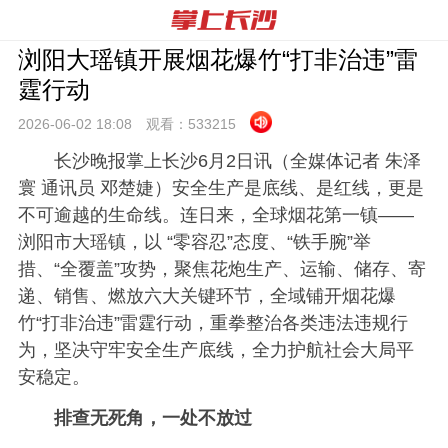
浏阳大瑶镇开展烟花爆竹“打非治违”雷
霆行动
2026-06-02 18:
08
观看：
533215
长沙晚报掌上长沙6月2日讯（全媒体记者 朱泽
寰 通讯员 邓楚婕）安全生产是底线、是红线，更是
不可逾越的生命线。连日来，全球烟花第一镇——
浏阳市大瑶镇，以 “零容忍”态度、“铁手腕”举
措、“全覆盖”攻势，聚焦花炮生产、运输、储存、寄
递、销售、燃放六大关键环节，全域铺开烟花爆
竹“打非治违”雷霆行动，重拳整治各类违法违规行
为，坚决守牢安全生产底线，全力护航社会大局平
安稳定。
排查无死角，一处不放过