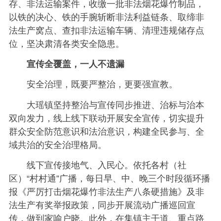
存、非法运输案件，收缴一批非法烟花爆竹制品，
以铁的决心、铁的手腕斩断非法利益链条、取缔非
法生产窝点、查扣非法运输车辆、清理违规储存点
位，坚决肃清各类安全隐患。
宣传全覆盖，一人不遗漏
安全治理，既要严整治，更要强宣教。
大瑶镇坚持整治与宣传同步推进、治标与治本
双向发力，线上线下联动开展安全宣传，切实提升
群众安全防范意识和法治意识，构建全民参与、全
域共治的安全治理格局。
线下宣传接地气、入民心。依托各村（社
区）“村村通”广播，每日早、中、晚三个时段循环播
报《严厉打击烟花爆竹非法生产八条硬措施》及非
法生产有奖举报政策，同步开展流动广播巡回宣
传，做到家喻户晓。此外，在集镇主干道、重点路