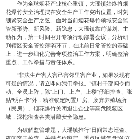
作为全球烟花产业核心重镇，大瑶镇始终将烟
花爆竹安全治理摆在安全生产工作突出位置，时刻
绷紧安全生产之弦。面对当前烟花爆竹领域安全监
管新形势、新风险、新隐患，大瑶镇靠前谋划、主
动作为，第一时间召开专项行动部署会议，分析研
判辖区安全管控薄弱环节，在此前日常管控的基础
上，进一步细化完善专项整治工作方案，明确整治
重点、工作举措与责任体系。
“非法生产害人害己害邻里害产业，如果发现有
可疑的情况，请立即向我们举报。”镇村干部闻令而
动、全员上阵，除“上门、上户、上楼”仔细排查、张
贴“明白卡”外，精准锁定闲置厂房、废弃养殖场所
（民房）、烟花爆竹关闭退出企业等高危隐蔽区
域，深挖彻查各类潜藏安全隐患。
为破解监管难题，大瑶镇推行“日间常态巡查、
夜间突击检查、关键点位蹲守、重点区域复盘”的立