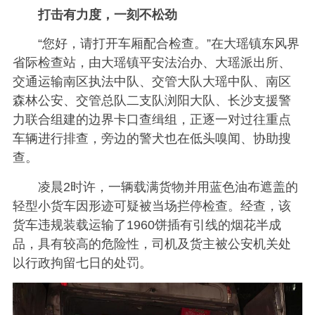
打击有力度，一刻不松劲
“您好，请打开车厢配合检查。”在大瑶镇东风界
省际检查站，由大瑶镇平安法治办、大瑶派出所、
交通运输南区执法中队、交管大队大瑶中队、南区
森林公安、交管总队二支队浏阳大队、长沙支援警
力联合组建的边界卡口查缉组，正逐一对过往重点
车辆进行排查，旁边的警犬也在低头嗅闻、协助搜
查。
凌晨2时许，一辆载满货物并用蓝色油布遮盖的
轻型小货车因形迹可疑被当场拦停检查。经查，该
货车违规装载运输了1960饼插有引线的烟花半成
品，具有较高的危险性，司机及货主被公安机关处
以行政拘留七日的处罚。