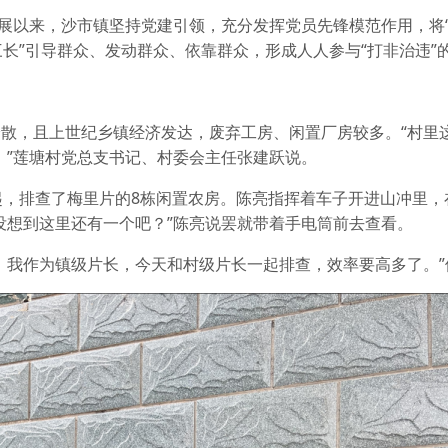
开展以来，沙市镇坚持党建引领，充分发挥党员先锋模范作用，将“
三长”引导群众、发动群众、依靠群众，形成人人参与“打非治违”
散，且上世纪乡镇经济发达，废弃工房、闲置厂房较多。“村里
。”莲塘村党总支书记、村委会主任张建跃说。
起，排查了梅里片的8栋闲置农房。陈亮指挥着车子开进山冲里，
没想到这里还有一个吧？”陈亮说罢就带着手电筒前去查看。
，我作为镇级片长，今天和村级片长一起排查，效率要高多了。”