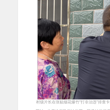
村级片长在张贴烟花爆竹“打非治违”排查卡