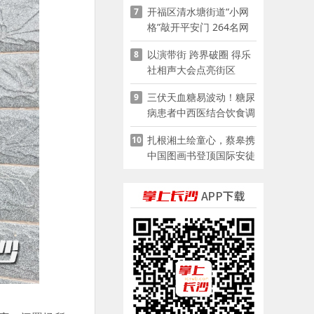
开福区清水塘街道“小网
7
格”敲开平安门 264名网
格员扫楼“错峰问安”
以演带街 跨界破圈 得乐
8
社相声大会点亮街区
三伏天血糖易波动！糖尿
9
病患者中西医结合饮食调
养指南
扎根湘土绘童心，蔡皋携
10
中国图画书登顶国际安徒
生奖