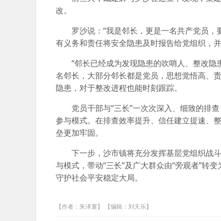
改。
罗沙说：“我是邻长，更是一名共产党员，
有义务和责任将安全隐患及时报告给党组织，并
“邻长已经成为发现隐患的吹哨人、整改隐患
名邻长，大部分邻长都是党员，思想觉悟高、
隐患，对于整改进程也能时刻跟踪。
党员干部与“三长”一次次深入、细致的排查
参与模式。在排查效率提升、信任建立提速、
垒更加牢固。
下一步，沙市镇将充分发挥基层党组织战斗
与模式，带动“三长”及广大群众由“旁观者”转
守护社会平安稳定大局。
【作者：朱泽寰】 【编辑：刘天乐】