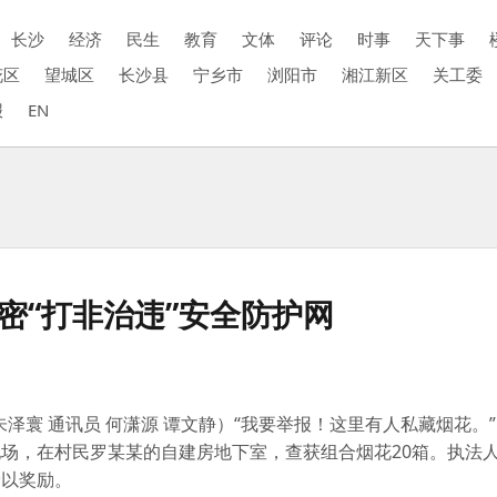
长沙
经济
民生
教育
文体
评论
时事
天下事
花区
望城区
长沙县
宁乡市
浏阳市
湘江新区
关工委
报
EN
密“打非治违”安全防护网
朱泽寰 通讯员 何潇源 谭文静）“我要举报！这里有人私藏烟花。
场，在村民罗某某的自建房地下室，查获组合烟花20箱。执法
予以奖励。