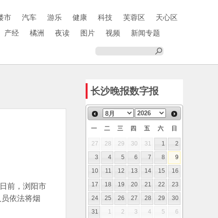
楼市
汽车
游乐
健康
科技
芙蓉区
天心区
产经
橘洲
夜读
图片
视频
新闻专题
长沙晚报数字报
一
二
三
四
五
六
日
27
28
29
30
31
1
2
3
4
5
6
7
8
9
10
11
12
13
14
15
16
”日前，浏阳市
17
18
19
20
21
22
23
人员依法将烟
24
25
26
27
28
29
30
31
1
2
3
4
5
6