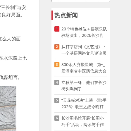
三长制”与安
热点新闻
的良好局面。
20个特色摊位＋摇滚乐队
1
驻场演出，2026长沙县
这么大的面
夜市嘉年华启幕
从打字店到《文艺报》：
2
一个基层网络文艺评论员
在水泥路上七
的突围
800余人齐聚星城！第七
3
届湖南省中医药信息大会
仇磊坦言。
开幕，AI正在“读懂”古老
立秋第一杯，他们在长沙
4
中医
街头喝到了
“天花板对决”上演 《歌手
5
2026》歌王之战今晚打
响
长沙图书馆开展“长图小
6
巧手”活动，阅读与手作
赋能少儿暑期成长