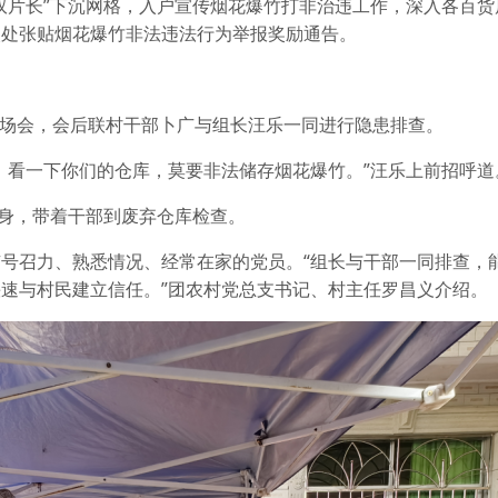
双片长”下沉网格，入户宣传烟花爆竹打非治违工作，深入各百货
眼处张贴烟花爆竹非法违法行为举报奖励通告。
”屋场会，会后联村干部卜广与组长汪乐一同进行隐患排查。
，看一下你们的仓库，莫要非法储存烟花爆竹。”汪乐上前招呼道
起身，带着干部到废弃仓库检查。
号召力、熟悉情况、经常在家的党员。“组长与干部一同排查，
速与村民建立信任。”团农村党总支书记、村主任罗昌义介绍。