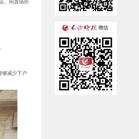
店、闲置场所
。
能够减少下户