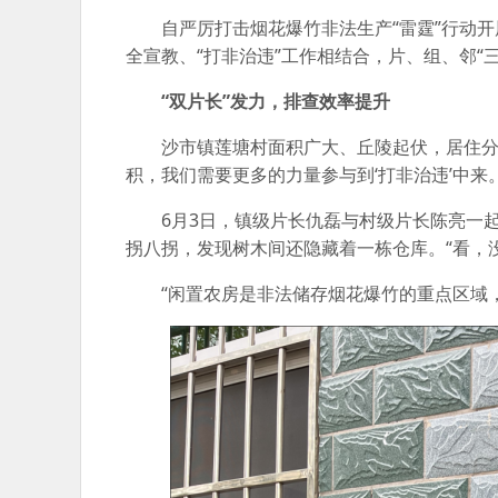
自严厉打击烟花爆竹非法生产“雷霆”行动
全宣教、“打非治违”工作相结合，片、组、邻“
“双片长”发力，排查效率提升
沙市镇莲塘村面积广大、丘陵起伏，居住分
积，我们需要更多的力量参与到‘打非治违’中来
6月3日，镇级片长仇磊与村级片长陈亮一
拐八拐，发现树木间还隐藏着一栋仓库。“看，
“闲置农房是非法储存烟花爆竹的重点区域