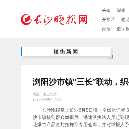
头条
湖南
开福区
雨
家居
数字
镇街新闻
浏阳沙市镇“三长”联动，织
稿源：掌上长沙
2026-06-05 17:28
长沙晚报掌上长沙6月5日讯（全媒体记者 
沙市镇接到群众举报后，迅速派执法人员赶到现
花爆竹产品查封扣押至专用仓库，并对举报人