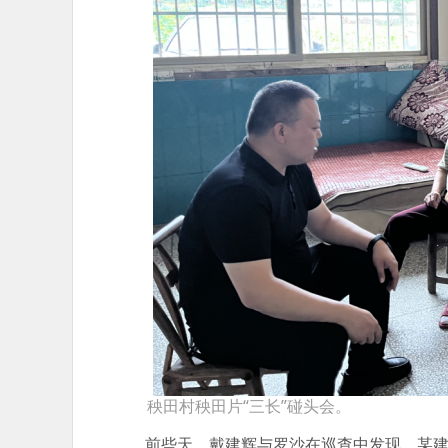
秧田村秧田片“三长”碰头会。
前些天，戴建辉与罗沙在巡查中发现，某