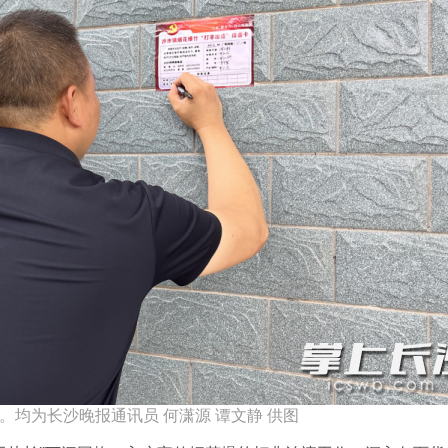
。均为长沙晚报通讯员 何潇源 谭文静 供图