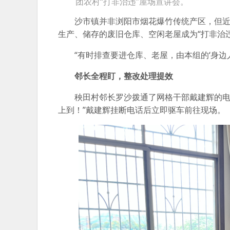
团农村“打非治违”屋场宣讲会。
沙市镇并非浏阳市烟花爆竹传统产区，但
生产、储存的废旧仓库、空闲老屋成为“打非治
“有时排查要进仓库、老屋，由本组的‘身边
邻长全程盯，整改处理提效
秧田村邻长罗沙拨通了网格干部戴建辉的电
上到！”戴建辉挂断电话后立即驱车前往现场。