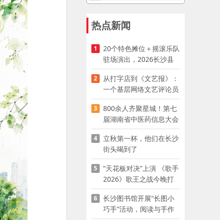
热点新闻
20个特色摊位＋摇滚乐队
1
驻场演出，2026长沙县
夜市嘉年华启幕
从打字店到《文艺报》：
2
一个基层网络文艺评论员
的突围
800余人齐聚星城！第七
3
届湖南省中医药信息大会
开幕，AI正在“读懂”古老
立秋第一杯，他们在长沙
4
中医
街头喝到了
“天花板对决”上演 《歌手
5
2026》歌王之战今晚打
响
长沙图书馆开展“长图小
6
巧手”活动，阅读与手作
赋能少儿暑期成长