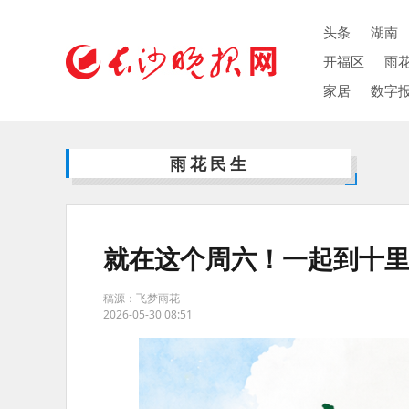
头条
湖南
开福区
雨
家居
数字
雨花民生
就在这个周六！一起到十
稿源：飞梦雨花
2026-05-30 08:51