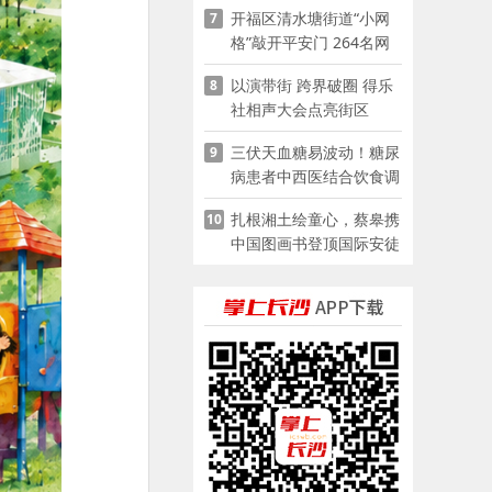
开福区清水塘街道“小网
7
格”敲开平安门 264名网
格员扫楼“错峰问安”
以演带街 跨界破圈 得乐
8
社相声大会点亮街区
三伏天血糖易波动！糖尿
9
病患者中西医结合饮食调
养指南
扎根湘土绘童心，蔡皋携
10
中国图画书登顶国际安徒
生奖