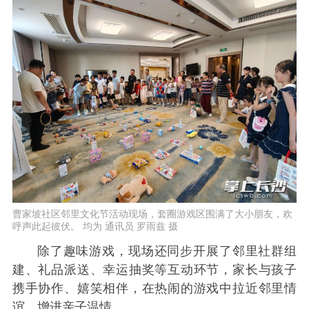
曹家坡社区邻里文化节活动现场，套圈游戏区围满了大小朋友，欢
呼声此起彼伏。 均为 通讯员 罗雨兹 摄
除了趣味游戏，现场还同步开展了邻里社群组
建、礼品派送、幸运抽奖等互动环节，家长与孩子
携手协作、嬉笑相伴，在热闹的游戏中拉近邻里情
谊，增进亲子温情。