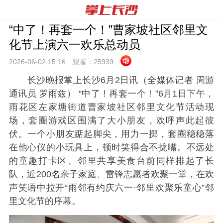
“中了！再套一个！”曹家坡社区邻里文
化节上演六一欢乐总动员
2026-06-02 15:
16
观看：
25939
长沙晚报掌上长沙6月2日讯（全媒体记者 周游
通讯员 罗雨兹） “中了！再套一个！”6月1日下午，
雨花区左家塘街道曹家坡社区邻里文化节活动现
场，套圈游戏区围满了大小朋友，欢呼声此起彼
伏。一个小朋友踮起脚尖，用力一掷，套圈稳稳落
在他心仪的小玩具上，顿时笑得合不拢嘴。不远处
的童趣打卡区、邻里共享美食台前同样排起了长
队，近200名亲子家庭、雷锋志愿者欢聚一堂，在欢
声笑语中拉开“雨邻有约庆六一·邻里欢聚乐童心”邻
里文化节的序幕。