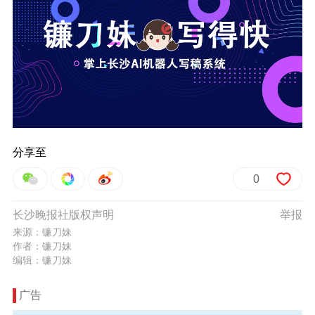
分享至
0
长沙晚报社版权声明
举报
来源：镰刀妹
作者：镰刀妹
编辑：镰刀妹
广告