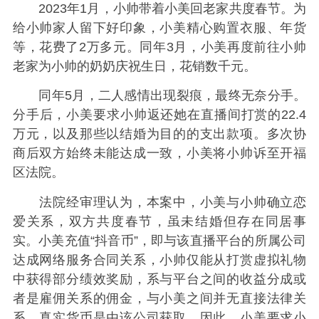
2023年1月，小帅带着小美回老家共度春节。为
给小帅家人留下好印象，小美精心购置衣服、年货
等，花费了2万多元。同年3月，小美再度前往小帅
老家为小帅的奶奶庆祝生日，花销数千元。
同年5月，二人感情出现裂痕，最终无奈分手。
分手后，小美要求小帅返还她在直播间打赏的22.4
万元，以及那些以结婚为目的的支出款项。多次协
商后双方始终未能达成一致，小美将小帅诉至开福
区法院。
法院经审理认为，本案中，小美与小帅确立恋
爱关系，双方共度春节，虽未结婚但存在同居事
实。小美充值“抖音币”，即与该直播平台的所属公司
达成网络服务合同关系，小帅仅能从打赏虚拟礼物
中获得部分绩效奖励，系与平台之间的收益分成或
者是雇佣关系的佣金，与小美之间并无直接法律关
系，真实货币是由该公司获取。因此，小美要求小