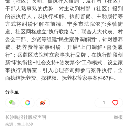
部（社区）吹哨、被执行人报到”，发挥村（社区）
干部人熟事熟的优势，对主动到村部（社区）报到
的被执行人，以执行和解、执前督促、主动履行等
方式将纠纷化解在前端。宁乡市法院依托乡镇街
道、社区网格建立“执行联络点”，联合人大代表、村
委会干部、乡贤等组建“民生案件调解团”，针对赡养
费、抚养费等家事纠纷，开展“上门调解+督促履
行”；岳麓区法院树立家事执行品牌，在执行阶段创
新“审执衔接+社会支持+签发禁令”工作模式，设立家
事执行调解室，引入心理咨询师参与案件执行，全
面执结抚养费、探视权、抚养权等家事案件67件。
分享至
1
长沙晚报社版权声明
举报
来源：掌上长沙