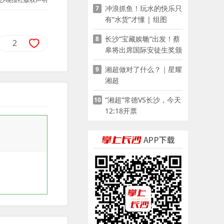
冲浪抓鱼！玩水的快乐只
7
有“水货”才懂 | 组图
长沙“宝藏娭毑”出发！蔡
8
2
皋将出席国际安徒生奖颁
奖典礼并领奖
湘超做对了什么？｜星耀
9
湘超
“湘超”常德VS长沙，今天
10
12:18开票