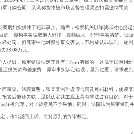
。2020年初，二人曾合伙投资口罩生产线，散伙后又准备合伙
造口罩订购合同，又谎称货物被市场监督管理局查扣需缴纳罚款，
到案后如实供述了犯罪事实。随后，检察机关以诈骗罪对他提起公
为目的，虚构事实骗取他人财物，数额巨大，犯罪事实清楚、证
从轻处罚，但庭审中他对部分事实否认，不构成认罪认罚，遂判
23.08万元。
人提出，原审错误认定其具有非法占有目的，这属于民事纠纷
、返还投资款和差旅费；原审事实认定错误，量刑过重，请求改
面审查。法院查明，张某某制作虚假合同及处罚材料，使谭某
人报警后他还失联，足以认定其主观上具有非法占有目的。对于
判决分析合理，对上诉意见不予采纳。同时，法院认为原审量刑
定，作出驳回上诉、维持原判的终审裁定。
长