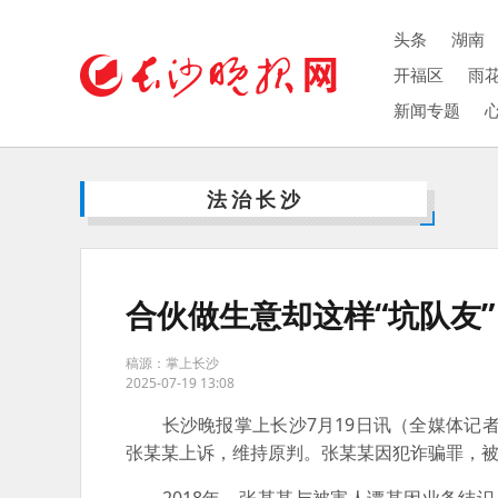
头条
湖南
开福区
雨
新闻专题
法治长沙
合伙做生意却这样“坑队
稿源：掌上长沙
2025-07-19 13:08
长沙晚报掌上长沙7月19日讯（全媒体记者
张某某上诉，维持原判。张某某因犯诈骗罪，被判