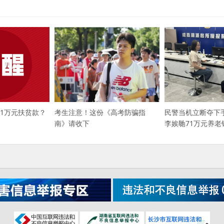
41万元扶贫款？
民警当机立断夺下
考生注意！这份《高考防骗指
李娭毑71万元养老
南》请收下