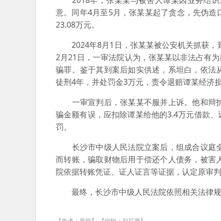
2018年，张某某与被害人谭某因业务结识
意。同年4月至5月，张某某起了贪念，先伪
23.08万元。
2024年8月1日，张某某被公安机关抓获，
2月21日，一审法院认为，张某某以非法占有
骗罪。鉴于其到案后如实供述，系坦白，依法
徒刑4年，并处罚金3万元，责令退赔谭某经济损失
一审宣判后，张某某不服并上诉。他和辩护
骗金额有误，应扣除谭某给他的3.4万元借款
罚。
长沙市中级人民法院立案后，组成合议庭全
而转账，骗取财物后用于偿还个人债务，被害
院依据转账凭证、证人证言等证据，认定原审
最终，长沙市中级人民法院依照相关法律规
【作者：黄能】 【编辑：刘可馨】