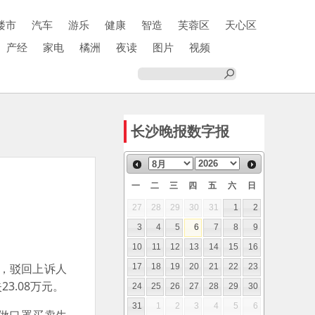
楼市
汽车
游乐
健康
智造
芙蓉区
天心区
产经
家电
橘洲
夜读
图片
视频
长沙晚报数字报
一
二
三
四
五
六
日
27
28
29
30
31
1
2
3
4
5
6
7
8
9
10
11
12
13
14
15
16
，驳回上诉人
17
18
19
20
21
22
23
3.08万元。
24
25
26
27
28
29
30
31
1
2
3
4
5
6