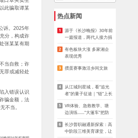
做口罩买卖生
以此骗取谭某
热点新闻
诉。2025年
源于《长沙晚报》30年前
1
据充分，构成诈
一篇报道，两代人接力捐
处张某某有期
资助学
有色板块大涨 多家湘企
2
表现优秀
不当自救；诈
掼蛋赛事激活乡间文旅
3
判无罪或减轻处
从江城到星城，看“追光
4
陷入错误认识
者”的量子征途｜“链”上长
诈骗金额，法
沙 “才”够硬核
VR体验、急救教学、塘
5
并无不当。
边演练……“大篷车”把防
溺水课堂搬到乡村青少年
长沙普职融通新探索：高
6
家门口
中阶段三维美育课堂，让
少年向美而生
沙晚报社版权声明