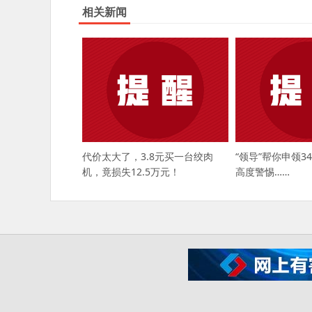
相关新闻
代价太大了，3.8元买一台绞肉
“领导”帮你申领3
机，竟损失12.5万元！
高度警惕……