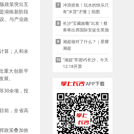
0版政策突出互
冲浪抓鱼！玩水的快乐只
7
是湖南新阶段
有“水货”才懂 | 组图
建设。与产业政
长沙“宝藏娭毑”出发！蔡
8
皋将出席国际安徒生奖颁
奖典礼并领奖
湘超做对了什么？｜星耀
9
湘超
计算；人和未
“湘超”常德VS长沙，今天
10
12:18开票
批重大创新平
发展。
30余项，投
。目前，全省高
挥政策叠加效