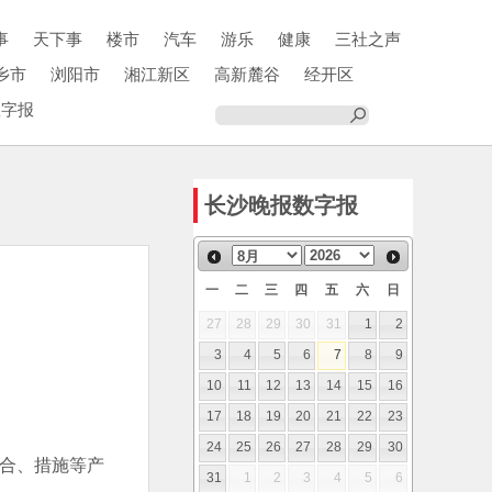
事
天下事
楼市
汽车
游乐
健康
三社之声
乡市
浏阳市
湘江新区
高新麓谷
经开区
数字报
长沙晚报数字报
一
二
三
四
五
六
日
27
28
29
30
31
1
2
3
4
5
6
7
8
9
10
11
12
13
14
15
16
17
18
19
20
21
22
23
24
25
26
27
28
29
30
融合、措施等产
31
1
2
3
4
5
6