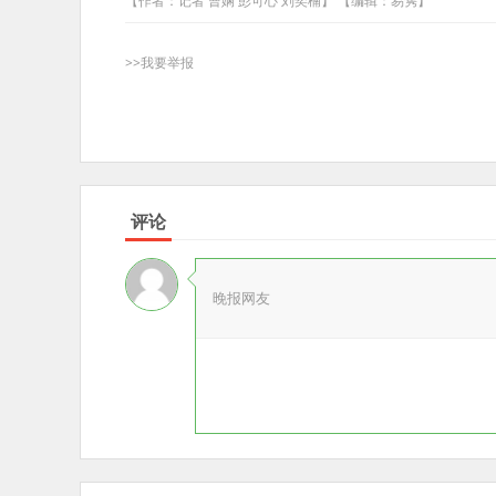
【作者：记者 曹娴 彭可心 刘奕楠】 【编辑：易隽】
>>我要举报
评论
晚报网友