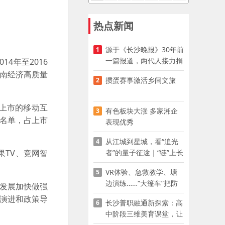
热点新闻
。
源于《长沙晚报》30年前
1
一篇报道，两代人接力捐
4年至2016
资助学
湖南经济高质量
掼蛋赛事激活乡间文旅
2
股上市的移动互
有色板块大涨 多家湘企
3
业名单，占上市
表现优秀
从江城到星城，看“追光
4
者”的量子征途｜“链”上长
TV、竞网智
沙 “才”够硬核
VR体验、急救教学、塘
5
边演练……“大篷车”把防
量发展加快做强
溺水课堂搬到乡村青少年
度演进和政策导
长沙普职融通新探索：高
6
家门口
中阶段三维美育课堂，让
少年向美而生