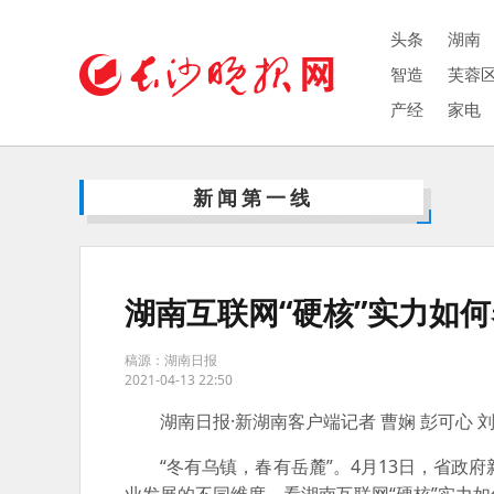
头条
湖南
智造
芙蓉
产经
家电
新闻第一线
湖南互联网“硬核”实力如
稿源：湖南日报
2021-04-13 22:50
湖南日报·新湖南客户端记者 曹娴 彭可心 
“冬有乌镇，春有岳麓”。4月13日，省政府