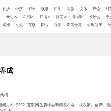
长沙
经济
都市
现场
民生
科教
文体
评论
时
区
天心区
岳麓区
开福区
雨花区
望城区
长沙县
宁
橘洲
文史
夜读
图片
视频
新闻专题
心理健康
何养成
刘奕楠
新闻办举行2021互联网岳麓峰会新闻发布会，从政策、创新、