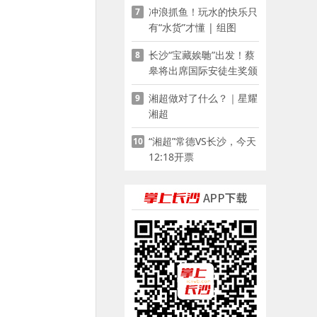
冲浪抓鱼！玩水的快乐只
7
有“水货”才懂 | 组图
长沙“宝藏娭毑”出发！蔡
8
皋将出席国际安徒生奖颁
奖典礼并领奖
湘超做对了什么？｜星耀
9
湘超
“湘超”常德VS长沙，今天
10
12:18开票