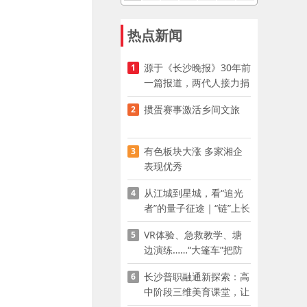
热点新闻
源于《长沙晚报》30年前
1
一篇报道，两代人接力捐
资助学
掼蛋赛事激活乡间文旅
2
有色板块大涨 多家湘企
3
表现优秀
从江城到星城，看“追光
4
者”的量子征途｜“链”上长
沙 “才”够硬核
VR体验、急救教学、塘
5
边演练……“大篷车”把防
溺水课堂搬到乡村青少年
长沙普职融通新探索：高
6
家门口
中阶段三维美育课堂，让
少年向美而生