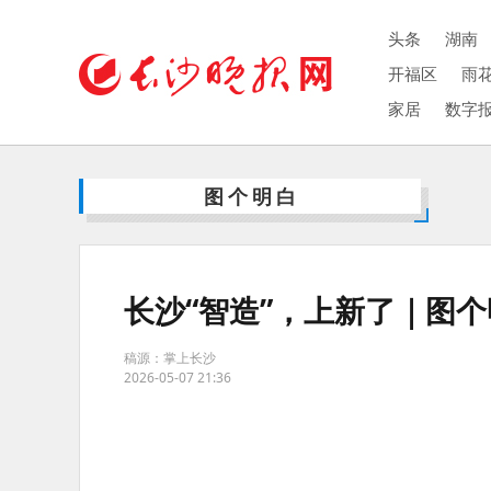
头条
湖南
开福区
雨
家居
数字
图个明白
长沙“智造”，上新了｜图
稿源：掌上长沙
2026-05-07 21:36