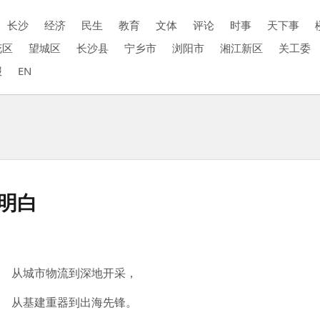
长沙
经济
民生
教育
文体
评论
时事
天下事
花区
望城区
长沙县
宁乡市
浏阳市
湘江新区
关工委
报
EN
个明白
从城市物流到深地开采，
从基建重器到出海先锋。