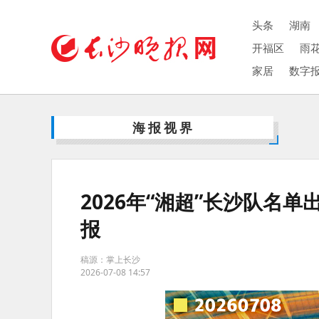
头条
湖南
开福区
雨
家居
数字
海报视界
2026年“湘超”长沙队名
报
稿源：掌上长沙
2026-07-08 14:57