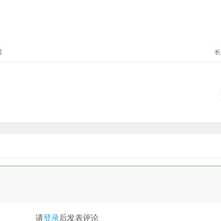
】
长
请
登录
后发表评论