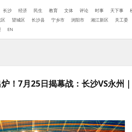
长沙
经济
民生
教育
文体
评论
时事
天下事
花区
望城区
长沙县
宁乡市
浏阳市
湘江新区
关工委
报
EN
单出炉！7月25日揭幕战：长沙VS永州