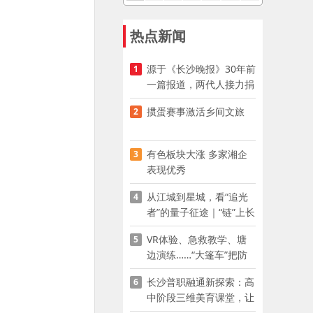
热点新闻
源于《长沙晚报》30年前
1
一篇报道，两代人接力捐
资助学
掼蛋赛事激活乡间文旅
2
有色板块大涨 多家湘企
3
表现优秀
从江城到星城，看“追光
4
者”的量子征途｜“链”上长
沙 “才”够硬核
VR体验、急救教学、塘
5
边演练……“大篷车”把防
溺水课堂搬到乡村青少年
长沙普职融通新探索：高
6
家门口
中阶段三维美育课堂，让
少年向美而生