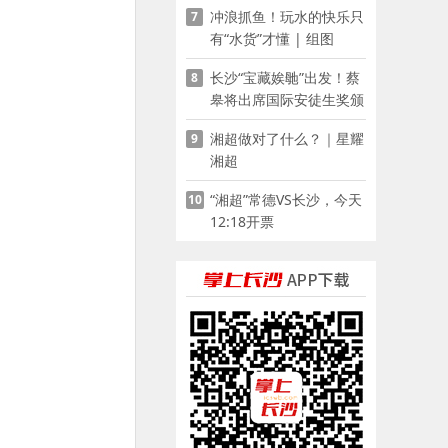
冲浪抓鱼！玩水的快乐只
7
有“水货”才懂 | 组图
长沙“宝藏娭毑”出发！蔡
8
皋将出席国际安徒生奖颁
奖典礼并领奖
湘超做对了什么？｜星耀
9
湘超
“湘超”常德VS长沙，今天
10
12:18开票