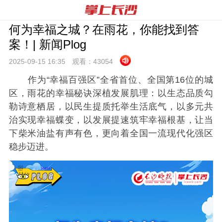
何为幸福之城？在雨花，你能找到答
案！| 新闻Plog
2025-09-15 16:
35
观看：
43054
作为“幸福百强区”全省首位、全国第16位的城
区，雨花的幸福秘诀深植发展肌理：以生态品质勾
勒诗意栖居，以民生提质托举生活底气，以多元共
治实现幸福蝶变，以发展提速筑牢幸福根基，让当
下柴米油盐有声有色，更向着全国一流现代化强区
稳步迈进。