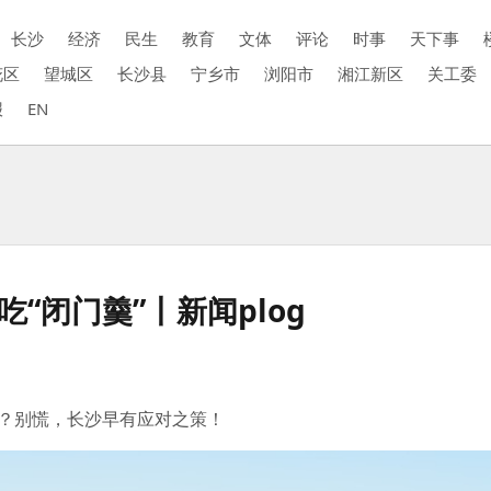
长沙
经济
民生
教育
文体
评论
时事
天下事
花区
望城区
长沙县
宁乡市
浏阳市
湘江新区
关工委
报
EN
“闭门羹”丨新闻plog
办？别慌，长沙早有应对之策！