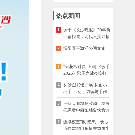
热点新闻
源于《长沙晚报》30年前
1
一篇报道，两代人接力捐
资助学
掼蛋赛事激活乡间文旅
2
“天花板对决”上演 《歌手
3
2026》歌王之战今晚打
响
长沙图书馆开展“长图小
4
巧手”活动，阅读与手作
赋能少儿暑期成长
三伏天血糖易波动！糖尿
5
病患者中西医结合饮食调
养指南
连续夜查“揪”隐患！长沙
6
市住建部门多措并举筑牢
夏季建筑施工安全防线