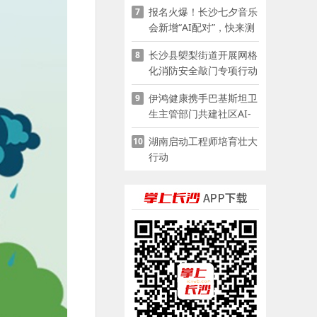
报名火爆！长沙七夕音乐
7
会新增“AI配对”，快来测
测你的七夕缘分
长沙县㮾梨街道开展网格
8
化消防安全敲门专项行动
伊鸿健康携手巴基斯坦卫
9
生主管部门共建社区AI-
POCT生态
湖南启动工程师培育壮大
10
行动