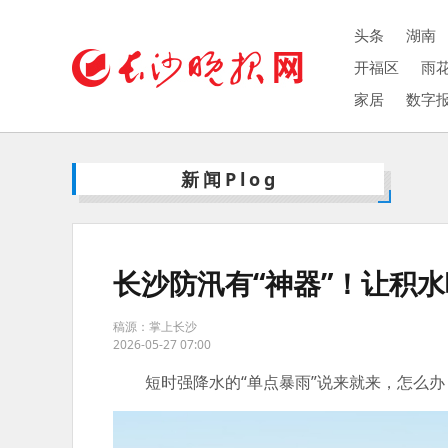
头条
湖南
开福区
雨
家居
数字
新闻Plog
长沙防汛有“神器”！让积水吃
稿源：掌上长沙
2026-05-27 07:00
短时强降水的“单点暴雨”说来就来，怎么