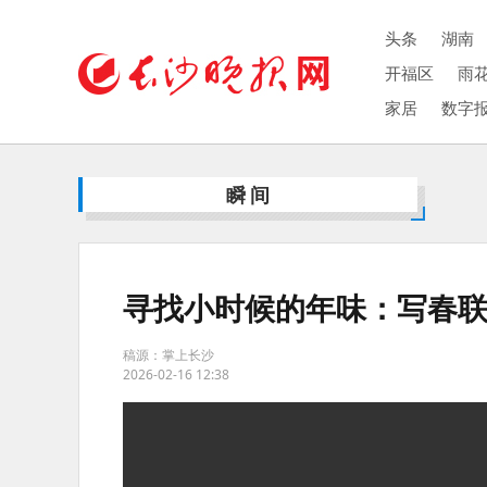
头条
湖南
开福区
雨
家居
数字
瞬间
寻找小时候的年味：写春
稿源：掌上长沙
2026-02-16 12:38