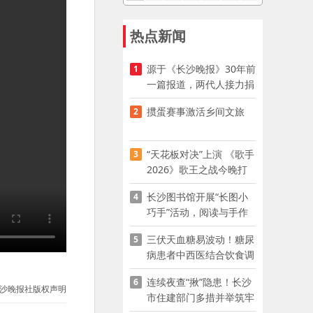
热点新闻
源于《长沙晚报》30年前
1
一篇报道，两代人接力捐
资助学
掼蛋赛事激活乡间文旅
2
“天花板对决”上演 《歌手
3
2026》歌王之战今晚打
响
长沙图书馆开展“长图小
4
巧手”活动，阅读与手作
赋能少儿暑期成长
三伏天血糖易波动！糖尿
5
病患者中西医结合饮食调
养指南
连续夜查“揪”隐患！长沙
6
沙晚报社版权声明
市住建部门多措并举筑牢
夏季建筑施工安全防线