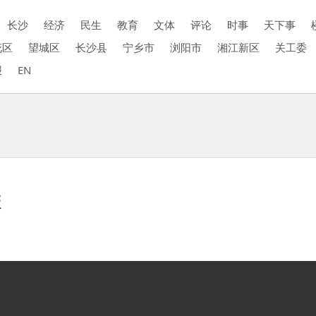
长沙
经济
民生
教育
文体
评论
时事
天下事
花区
望城区
长沙县
宁乡市
浏阳市
湘江新区
关工委
报
EN
联