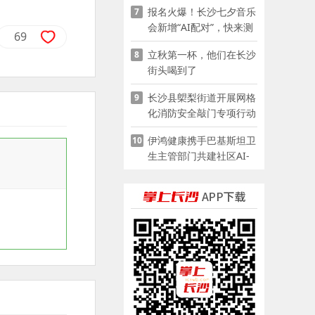
报名火爆！长沙七夕音乐
7
会新增“AI配对”，快来测
69
测你的七夕缘分
立秋第一杯，他们在长沙
8
街头喝到了
长沙县㮾梨街道开展网格
9
化消防安全敲门专项行动
伊鸿健康携手巴基斯坦卫
10
生主管部门共建社区AI-
POCT生态