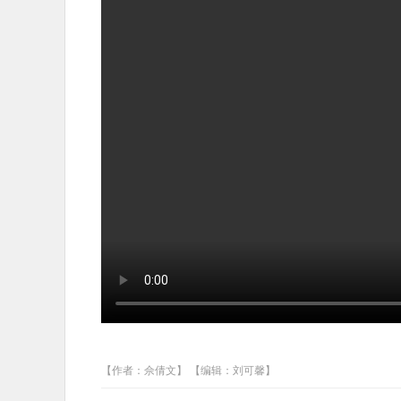
【作者：佘倩文】 【编辑：刘可馨】