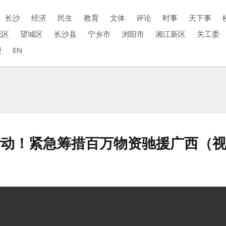
长沙
经济
民生
教育
文体
评论
时事
天下事
花区
望城区
长沙县
宁乡市
浏阳市
湘江新区
关工委
报
EN
活动！紧急筹措百万物资驰援广西（