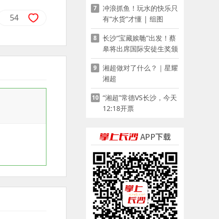
冲浪抓鱼！玩水的快乐只
7
54
有“水货”才懂 | 组图
长沙“宝藏娭毑”出发！蔡
8
皋将出席国际安徒生奖颁
奖典礼并领奖
湘超做对了什么？｜星耀
9
湘超
“湘超”常德VS长沙，今天
10
12:18开票