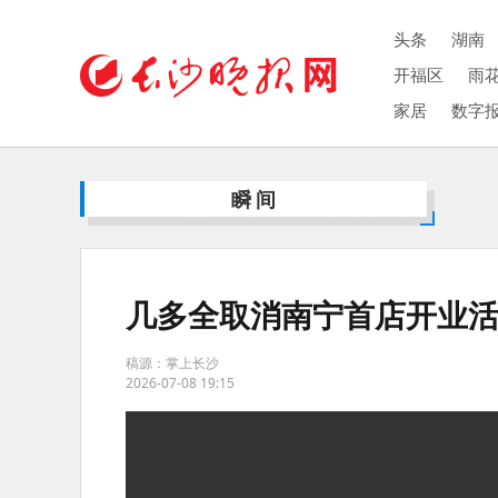
头条
湖南
开福区
雨
家居
数字
瞬间
几多全取消南宁首店开业
稿源：掌上长沙
2026-07-08 19:15