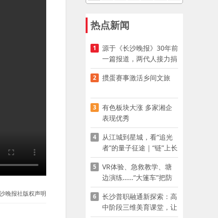
热点新闻
源于《长沙晚报》30年前
1
一篇报道，两代人接力捐
资助学
掼蛋赛事激活乡间文旅
2
有色板块大涨 多家湘企
3
表现优秀
从江城到星城，看“追光
4
者”的量子征途｜“链”上长
沙 “才”够硬核
VR体验、急救教学、塘
5
边演练……“大篷车”把防
溺水课堂搬到乡村青少年
沙晚报社版权声明
长沙普职融通新探索：高
6
家门口
中阶段三维美育课堂，让
少年向美而生