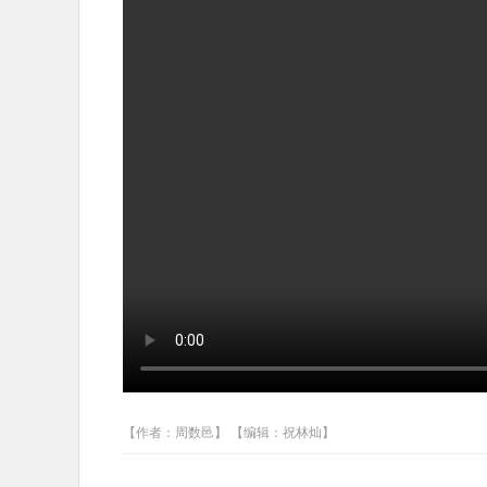
【作者：周数邑】 【编辑：祝林灿】