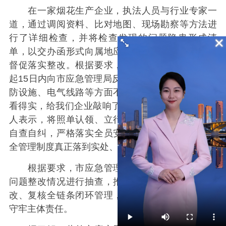
在一家烟花生产企业，执法人员与行业专家一
道，通过调阅资料、比对地图、现场勘察等方法进
行了详细检查，并将检查发现的问题隐患形成清
单，以交办函形式向属地应急管理部门交办，由其
督促落实整改。根据要求，整改情况须从交办之日
起15日内向市应急管理局反馈。“这次检查指出了消
防设施、电气线路等方面不少细节隐患，查得细、
看得实，给我们企业敲响了安全警钟。”该企业负责
人表示，将照单认领、立行立改，常态化开展隐患
自查自纠，严格落实全员安全生产责任，把各项安
全管理制度真正落到实处、抓在日常。
根据要求，市应急管理局将对交叉检查发现的
问题整改情况进行抽查，推动隐患发现、交办、整
改、复核全链条闭环管理，倒逼企业绷紧安全弦、
守牢主体责任。