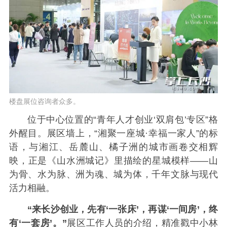
楼盘展位咨询者众多。
位于中心位置的“青年人才创业‘双肩包’专区”格
外醒目。展区墙上，“湘聚一座城·幸福一家人”的标
语，与湘江、岳麓山、橘子洲的城市画卷交相辉
映，正是《山水洲城记》里描绘的星城模样——山
为骨、水为脉、洲为魂、城为体，千年文脉与现代
活力相融。
“来长沙创业，先有‘一张床’，再谋‘一间房’，终
有‘一套房’。”
展区工作人员的介绍，精准戳中小林