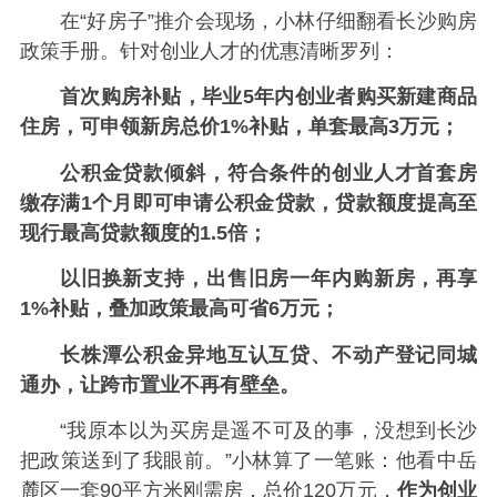
在“好房子”推介会现场，小林仔细翻看长沙购房
政策手册。针对创业人才的优惠清晰罗列：
首次购房补贴，毕业5年内创业者购买新建商品
住房，可申领新房总价1%补贴，单套最高3万元；
公积金贷款倾斜，符合条件的创业人才首套房
缴存满1个月即可申请公积金贷款，贷款额度提高至
现行最高贷款额度的1.5倍；
以旧换新支持，出售旧房一年内购新房，再享
1%补贴，叠加政策最高可省6万元；
长株潭公积金异地互认互贷、不动产登记同城
通办，让跨市置业不再有壁垒。
“我原本以为买房是遥不可及的事，没想到长沙
把政策送到了我眼前。”小林算了一笔账：他看中岳
麓区一套90平方米刚需房，总价120万元，
作为创业