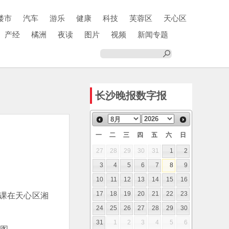
楼市
汽车
游乐
健康
科技
芙蓉区
天心区
产经
橘洲
夜读
图片
视频
新闻专题
长沙晚报数字报
一
二
三
四
五
六
日
27
28
29
30
31
1
2
3
4
5
6
7
8
9
10
11
12
13
14
15
16
育课在天心区湘
17
18
19
20
21
22
23
。
24
25
26
27
28
29
30
31
1
2
3
4
5
6