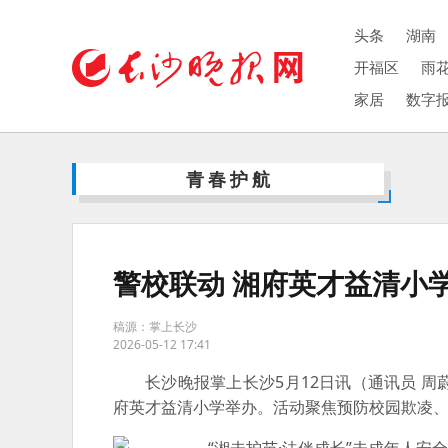
头条
湖南
开福区
雨
家居
数字
青春护航
警校联动 湘府英才益清小
稿源：掌上长沙
2026-05-12 17:41
长沙晚报掌上长沙5月12日讯（通讯员 周
府英才益清小学举办。活动聚焦预防校园欺凌