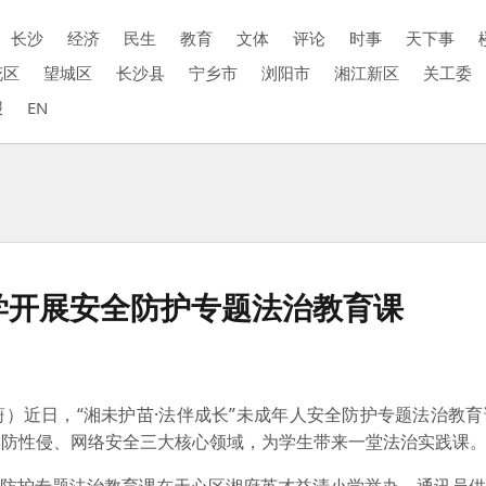
长沙
经济
民生
教育
文体
评论
时事
天下事
花区
望城区
长沙县
宁乡市
浏阳市
湘江新区
关工委
报
EN
学开展安全防护专题法治教育课
蔚）近日，“湘未护苗·法伴成长”未成年人安全防护专题法治教
、防性侵、网络安全三大核心领域，为学生带来一堂法治实践课