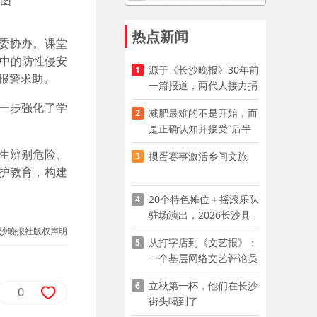
热点新闻
委协办。课堂
其中的防性侵安
源于《长沙晚报》30年前
1
报警求助。
一篇报道，两代人接力捐
资助学
一步强化了学
减肥最难的不是开始，而
2
是正确认知并接受“后半
程”
生辨别危险、
掼蛋赛事激活乡间文旅
3
护教育，构建
20个特色摊位＋摇滚乐队
4
驻场演出，2026长沙县
夜市嘉年华启幕
沙晚报社版权声明
从打字店到《文艺报》：
5
一个基层网络文艺评论员
的突围
立秋第一杯，他们在长沙
6
0
街头喝到了