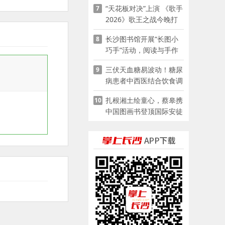
“天花板对决”上演 《歌手
7
2026》歌王之战今晚打
响
长沙图书馆开展“长图小
8
巧手”活动，阅读与手作
赋能少儿暑期成长
三伏天血糖易波动！糖尿
9
病患者中西医结合饮食调
养指南
扎根湘土绘童心，蔡皋携
10
中国图画书登顶国际安徒
生奖