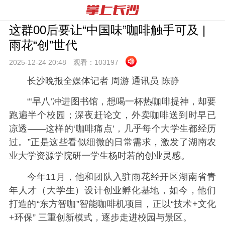
这群00后要让“中国味”咖啡触手可及 |
雨花“创”世代
2025-12-24 20:
48
观看：
103197
长沙晚报全媒体记者 周游 通讯员 陈静
“‘早八’冲进图书馆，想喝一杯热咖啡提神，却要
跑遍半个校园；深夜赶论文，外卖咖啡送到时早已
凉透——这样的‘咖啡痛点’，几乎每个大学生都经历
过。”正是这些看似细微的日常需求，激发了湖南农
业大学资源学院研一学生杨时若的创业灵感。
今年11月，他和团队入驻雨花经开区湖南省青
年人才（大学生）设计创业孵化基地，如今，他们
打造的“东方智咖”智能咖啡机项目，正以“技术+文化
+环保” 三重创新模式，逐步走进校园与景区。