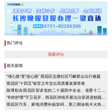
热门评论
我要评论
相关新闻
“堵心路”变“连心路” 雨花区圭塘社区巧解群众出行难题
雨花区“十四五”收官之年交出高质量发展答卷
陈博彰在雨花区宣讲党的二十届四中全会、省委十二届
九次全会精神并开展调研
“利剑护蕾”守卫花开，雨花区持续开展法治宣讲进校园活
动
雨花区汽车、家电消费补贴加码，第三期油电卡火热发
放中